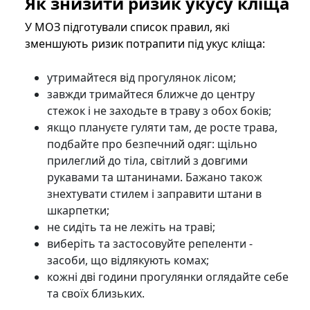
Як знизити ризик укусу кліща
У МОЗ підготували список правил, які
зменшують ризик потрапити під укус кліща:
утримайтеся від прогулянок лісом;
завжди тримайтеся ближче до центру
стежок і не заходьте в траву з обох боків;
якщо плануєте гуляти там, де росте трава,
подбайте про безпечний одяг: щільно
прилеглий до тіла, світлий з довгими
рукавами та штанинами. Бажано також
знехтувати стилем і заправити штани в
шкарпетки;
не сидіть та не лежіть на траві;
виберіть та застосовуйте репеленти -
засоби, що відлякують комах;
кожні дві години прогулянки оглядайте себе
та своїх близьких.