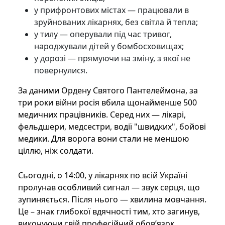
у прифронтових містах — працювали в
зруйнованих лікарнях, без світла й тепла;
у тилу — оперували під час тривог,
народжували дітей у бомбосховищах;
у дорозі — прямуючи на зміну, з якої не
повернулися.
За даними Ордену Святого Пантелеймона, за
три роки війни росія вбила щонайменше 500
медичних працівників. Серед них — лікарі,
фельдшери, медсестри, водії "швидких", бойові
медики. Для ворога вони стали не меншою
ціллю, ніж солдати.
Сьогодні, о 14:00, у лікарнях по всій Україні
пролунав особливий сигнал — звук серця, що
зупиняється. Після нього — хвилина мовчання.
Це – знак глибокої вдячності тим, хто загинув,
виконуючи свій професійний обов’язок.