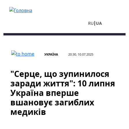
Перейти до основного вмісту
RU
UA
УКРАЇНА
20:30, 10.07.2025
"Серце, що зупинилося
заради життя": 10 липня
Україна вперше
вшановує загиблих
медиків