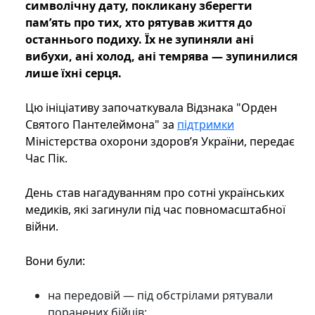
символічну дату, покликану зберегти
пам’ять про тих, хто рятував життя до
останнього подиху. Їх не зупиняли ані
вибухи, ані холод, ані темрява — зупинилися
лише їхні серця.
Цю ініціативу започаткувала Відзнака "Орден
Святого Пантелеймона" за
підтримки
Міністерства охорони здоров’я України, передає
Час Пік.
День став нагадуванням про сотні українських
медиків, які загинули під час повномасштабної
війни.
Вони були:
на передовій — під обстрілами рятували
поранених бійців;