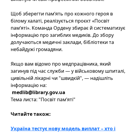
Щоб зберегти пам’ять про кожного героя в
білому халаті, реалізується проєкт «Посвіт
пам’яті». Команда Ордену збирає й систематизує
інформацію про загиблих медиків. До збору
долучаються медичні заклади, бібліотеки та
небайдужі громадяни.
Якщо вам відомо про медпрацівника, який
загинув під час служби — у військовому шпиталі,
цивільній лікарні чи "швидкій", — надішліть
інформацію на:
medlib@library.gov.ua
Тема листа: "Посвіт пам’яті"
Читайте також:
Україна тестує нову модель виплат – хто і