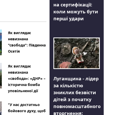
на сертифікації:
коли можуть бути
перші удари
Як виглядає
невизнана
"свобода": Південна
Осетія
Як виглядає
невизнана
Луганщина - лідер
«свобода»: «ДНР» –
історична бомба
за кількістю
уповільненої дії
зниклих безвісти
дітей з початку
"У нас достатньо
повномасштабного
бойового духу, щоб
вторгнення: