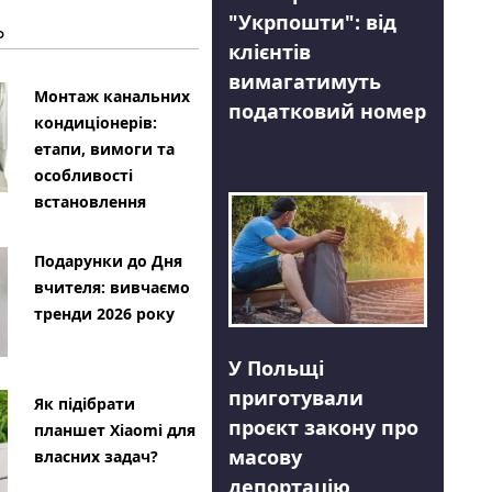
"Укрпошти": від
Ь
клієнтів
вимагатимуть
Монтаж канальних
податковий номер
кондиціонерів:
етапи, вимоги та
особливості
встановлення
Подарунки до Дня
вчителя: вивчаємо
тренди 2026 року
У Польщі
приготували
Як підібрати
проєкт закону про
планшет Xiaomi для
масову
власних задач?
депортацію