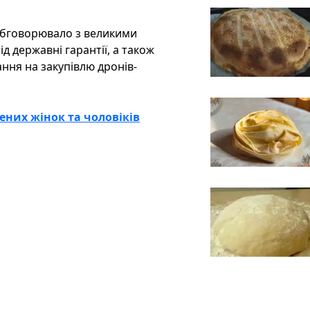
обговорювало з великими
 державні гарантії, а також
ння на закупівлю дронів-
ених жінок та чоловіків