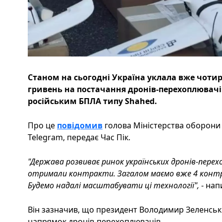
Станом на сьогодні Україна уклала вже чоти
гривень на постачання дронів-перехоплювачів
російським БПЛА типу Shahed.
Про це
повідомив
голова Міністерства оборони
Telegram, передає Час Пік.
"Держава розвиває ринок українських дронів-пере
отримали контракти. Загалом маємо вже 4 контра
Будемо надалі масштабувати ці технології",
- нап
Він зазначив, що президент Володимир Зеленськ
напрямок дронів-перехоплювачів.