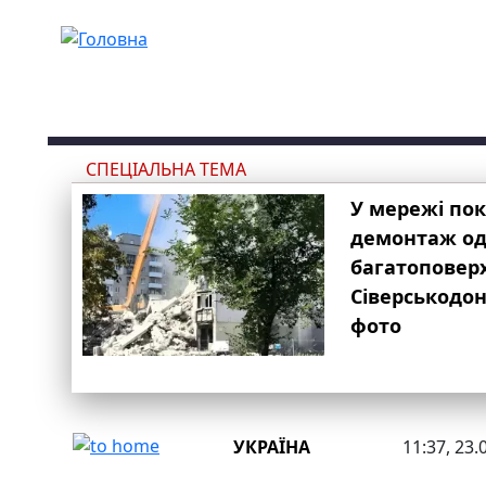
Перейти до основного вмісту
СПЕЦІАЛЬНА ТЕМА
У мережі по
демонтаж одн
багатоповер
Сіверськодон
фото
УКРАЇНА
11:37, 23.