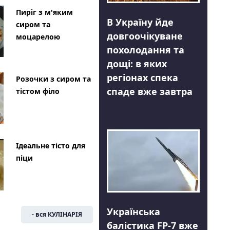
Пиріг з м'яким
В Україну йде
сиром та
довгоочікуване
моцарелою
похолодання та
дощі: в яких
регіонах спека
Розочки з сиром та
спаде вже завтра
тістом філо
Ідеальне тісто для
піци
Українська
- вся КУЛІНАРІЯ
балістика FP-7 вже