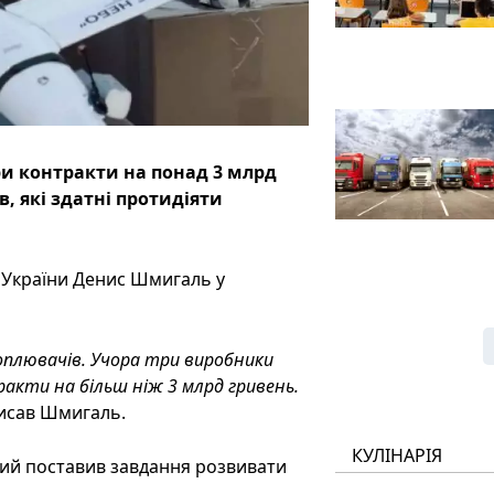
ри контракти на понад 3 млрд
, які здатні протидіяти
 України Денис Шмигаль у
хоплювачів. Учора три виробники
кти на більш ніж 3 млрд гривень.
исав Шмигаль.
КУЛІНАРІЯ
ий поставив завдання розвивати