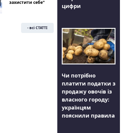
захистити себе"
цифри
- всі СТАТТІ
Чи потрібно
платити податки з
продажу овочів із
власного городу:
українцям
пояснили правила