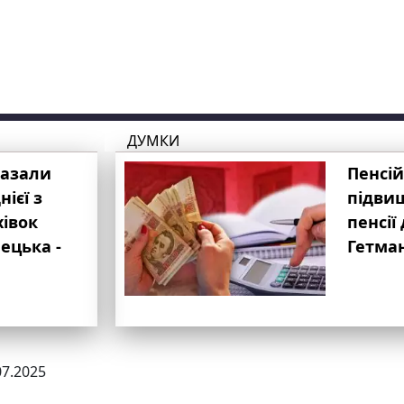
ДУМКИ
казали
Пенсій
ієї з
підвищ
хівок
пенсії 
ецька -
Гетма
07.2025