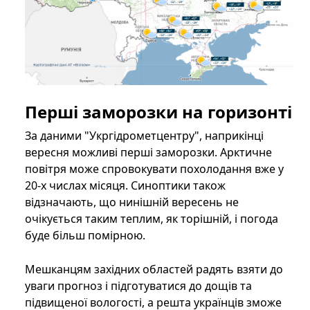
Перші заморозки на горизонті
За даними "Укргідрометцентру", наприкінці
вересня можливі перші заморозки. Арктичне
повітря може спровокувати похолодання вже у
20-х числах місяця. Синоптики також
відзначають, що нинішній вересень не
очікується таким теплим, як торішній, і погода
буде більш помірною.
Мешканцям західних областей радять взяти до
уваги прогноз і підготуватися до дощів та
підвищеної вологості, а решта українців зможе