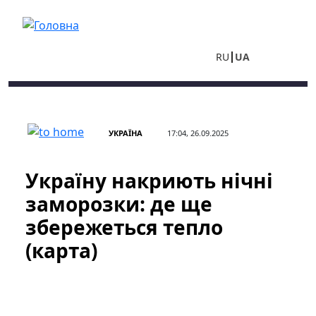
Перейти до основного вмісту
RU
UA
УКРАЇНА
17:04, 26.09.2025
Україну накриють нічні
заморозки: де ще
збережеться тепло
(карта)