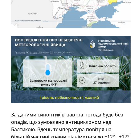
За даними синоптиків, завтра погода буде без
опадів, що зумовлено антициклоном над
Балтикою. Вдень температура повітря на
більшій частині країни підніметься до +12°…+17°,