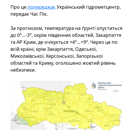
Про це
попереджає
Український гідрометцентр,
передає Час Пік.
За прогнозом, температура на ґрунті опуститься
до 0°…-3°, окрім південних областей, Закарпаття
та АР Крим, де очікується +4°…+9°. Через це по
всій країні, крім Закарпаття, Одеської,
Миколаївської, Херсонської, Запорізької
областей та Криму, оголошено жовтий рівень
небезпеки.