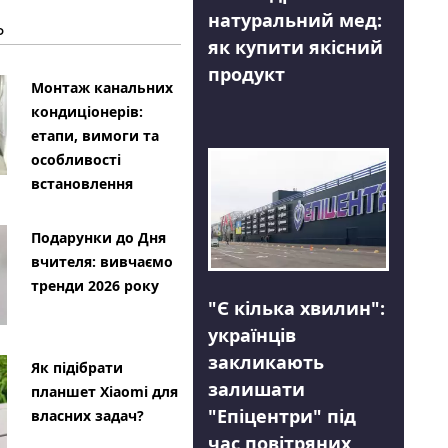
натуральний мед:
Ь
як купити якісний
продукт
Монтаж канальних
кондиціонерів:
етапи, вимоги та
особливості
встановлення
Подарунки до Дня
вчителя: вивчаємо
тренди 2026 року
"Є кілька хвилин":
українців
закликають
Як підібрати
залишати
планшет Xiaomi для
"Епіцентри" під
власних задач?
час повітряних