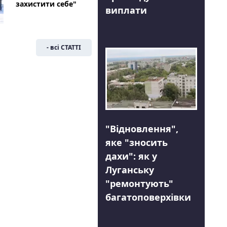
захистити себе"
виплати
- всі СТАТТІ
"Відновлення",
яке "зносить
дахи": як у
Луганську
"ремонтують"
багатоповерхівки