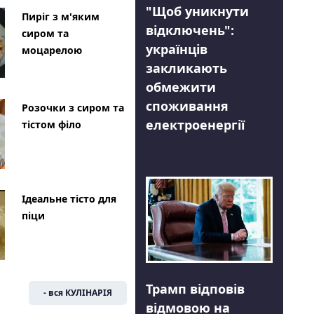
"Щоб уникнути
Пиріг з м'яким
відключень":
сиром та
українців
моцарелою
закликають
обмежити
споживання
Розочки з сиром та
електроенергії
тістом філо
Ідеальне тісто для
піци
Трамп відповів
- вся КУЛІНАРІЯ
відмовою на