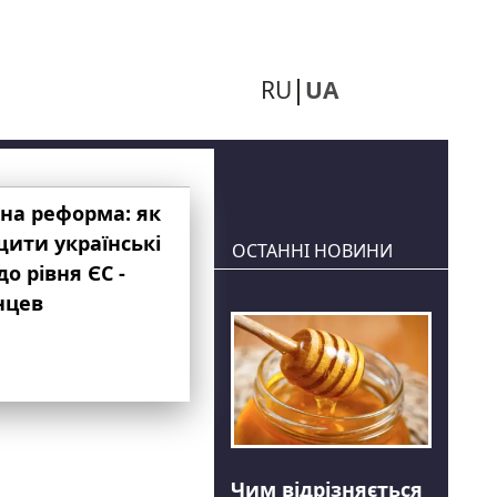
RU
UA
на реформа: як
ити українські
ОСТАННІ НОВИНИ
до рівня ЄС -
нцев
Чим відрізняється