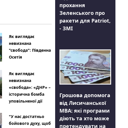
прохання
Зеленського про
ракети для Patriot,
- ЗМІ
Як виглядає
невизнана
"свобода": Південна
Осетія
Як виглядає
невизнана
«свобода»: «ДНР» –
історична бомба
Грошова допомога
уповільненої дії
від Лисичанської
МВА: які програми
"У нас достатньо
діють та хто може
бойового духу, щоб
претендувати на