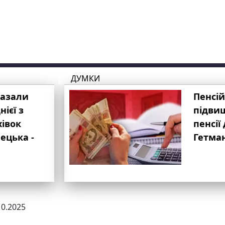
ДУМКИ
казали
Пенсій
ієї з
підвищ
хівок
пенсії 
ецька -
Гетма
10.2025