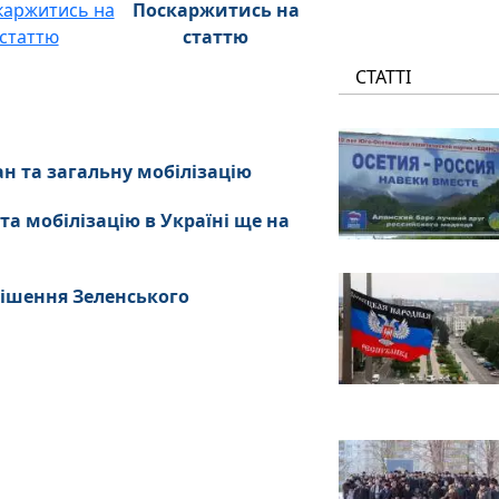
Поскаржитись на
статтю
СТАТТІ
ан та загальну мобілізацію
а мобілізацію в Україні ще на
рішення Зеленського