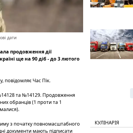
ові дати
мала продовження дії
країні ще на 90 діб - до 3 лютого
, повідомляє Час Пік.
№14128 та №14129. Продовження
них обранців (1 проти та 1
ималися).
КУЛІНАРІЯ
жиму з початку повномасштабного
ідні документи мають підписати