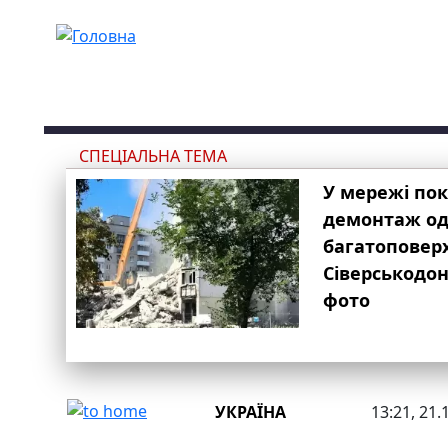
Перейти до основного вмісту
СПЕЦІАЛЬНА ТЕМА
У мережі по
демонтаж одн
багатоповер
Сіверськодон
фото
УКРАЇНА
13:21, 21.