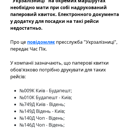
"Укрзалізниці" на окремих маршрутах
необхідно мати при собі надрукований
паперовий квиток. Електронного документа
у додатку для посадки на такі рейси
недостатньо.
Про це
повідомляє
пресслужба "Укрзалізниці",
передає Час Пік.
У компанії зазначають, що паперові квитки
обов'язково потрібно друкувати для таких
рейсів:
№009К Київ - Будапешт;
№010К Будапешт - Київ;
№749Д Київ - Відень;
№149Д Відень - Київ;
№140Д Чоп - Відень;
№146Д Чоп - Відень;