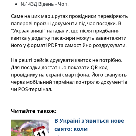
№143Д Відень - Чоп.
Саме на цих маршрутах провідники перевіряють
паперові проїзні документи під час посадки. В
"Укрзалізниці" нагадали, що після придбання
квитка у додатку пасажири можуть завантажити
його у форматі PDF та самостійно роздрукувати.
На решті рейсів друкувати квиток не потрібно.
Для посадки достатньо показати QR-код
провіднику на екрані смартфона. Його сканують
через мобільний термінал контролю документів
чи POS-термінал.
Читайте також:
В Україні з'явиться нове
свято: коли