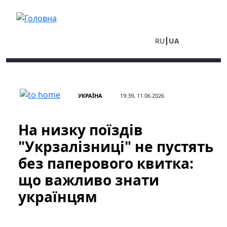
Перейти до основного вмісту
RU
UA
УКРАЇНА
19:39, 11.06.2026
На низку поїздів
"Укрзалізниці" не пустять
без паперового квитка:
що важливо знати
українцям