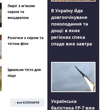
Пиріг з м'яким
В Україну йде
сиром та
довгоочікуване
моцарелою
похолодання та
дощі: в яких
регіонах спека
Розочки з сиром та
спаде вже завтра
тістом філо
Ідеальне тісто для
піци
Українська
- вся КУЛІНАРІЯ
балістика FP-7 вже