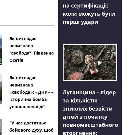
на сертифікації:
коли можуть бути
перші удари
Як виглядає
невизнана
"свобода": Південна
Осетія
Як виглядає
невизнана
Луганщина - лідер
«свобода»: «ДНР» –
історична бомба
за кількістю
уповільненої дії
зниклих безвісти
дітей з початку
"У нас достатньо
повномасштабного
бойового духу, щоб
вторгнення: