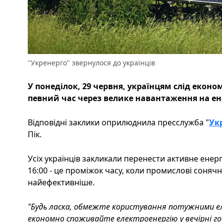
"Укренерго" звернулося до українців
У понеділок, 29 червня, українцям слід екон
певний час через велике навантаження на ен
Відповідні заклики оприлюднила пресслужба "
Ук
Пік.
Усіх українців закликали перенести активне енер
16:00 - це проміжок часу, коли промислові соняч
найефективніше.
"Будь ласка, обмежте користування потужними 
економно споживайте електроенергію у вечірні годин