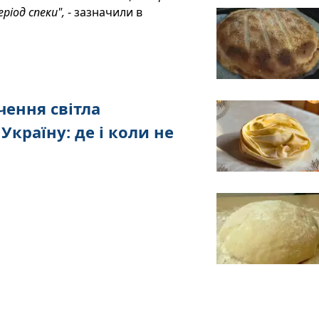
ріод спеки",
- зазначили в
чення світла
Україну: де і коли не