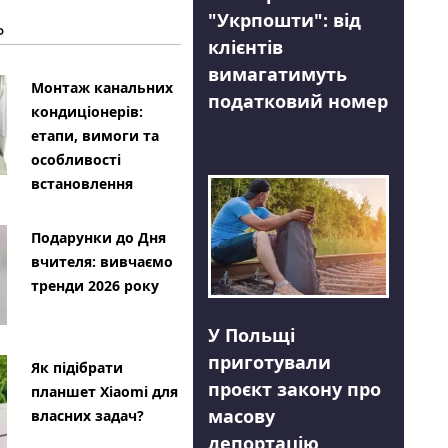
"Укрпошти": від
Ь
клієнтів
вимагатимуть
Монтаж канальних
податковий номер
кондиціонерів:
етапи, вимоги та
особливості
встановлення
Подарунки до Дня
вчителя: вивчаємо
тренди 2026 року
У Польщі
приготували
Як підібрати
проєкт закону про
планшет Xiaomi для
масову
власних задач?
депортацію