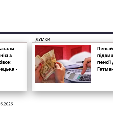
ДУМКИ
казали
Пенсій
ієї з
підвищ
хівок
пенсії 
ецька -
Гетма
06.2026