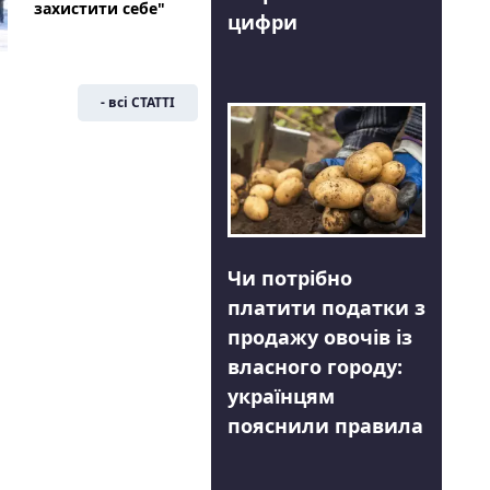
захистити себе"
цифри
- всі СТАТТІ
Чи потрібно
платити податки з
продажу овочів із
власного городу:
українцям
пояснили правила