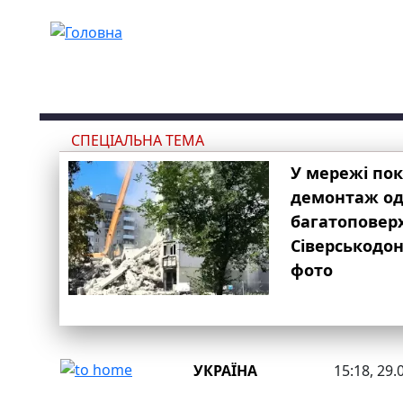
Перейти до основного вмісту
СПЕЦІАЛЬНА ТЕМА
У мережі по
демонтаж одн
багатоповер
Сіверськодон
фото
УКРАЇНА
15:18, 29.