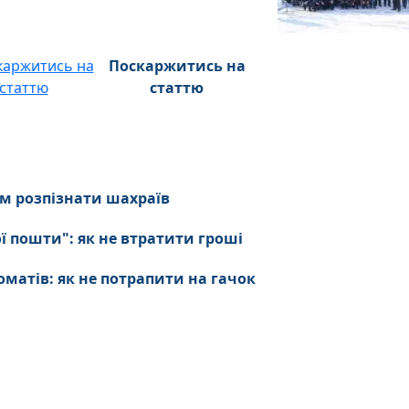
Поскаржитись на
статтю
ям розпізнати шахраїв
ї пошти": як не втратити гроші
матів: як не потрапити на гачок