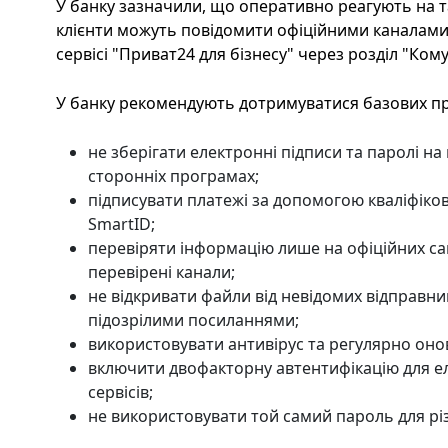
У банку зазначили, що оперативно реагують на та
клієнти можуть повідомити офіційними каналами 
сервісі "Приват24 для бізнесу" через розділ "Кому
У банку рекомендують дотримуватися базових пр
не зберігати електронні підписи та паролі на 
сторонніх програмах;
підписувати платежі за допомогою кваліфіко
SmartID;
перевіряти інформацію лише на офіційних са
перевірені канали;
не відкривати файли від невідомих відправни
підозрілими посиланнями;
використовувати антивірус та регулярно оно
включити двофакторну автентифікацію для е
сервісів;
не використовувати той самий пароль для різ