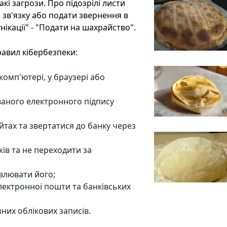
кі загрози. Про підозрілі листи
зв'язку або подати звернення в
нікації" - "Подати на шахрайство".
авил кібербезпеки:
комп'ютері, у браузері або
ваного електронного підпису
йтах та звертатися до банку через
ків та не переходити за
влювати його;
лектронної пошти та банківських
них облікових записів.