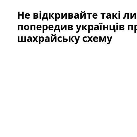
Не відкривайте такі л
попередив українців п
шахрайську схему