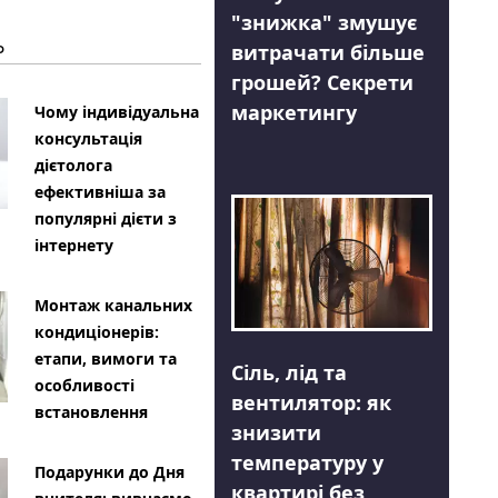
"знижка" змушує
Ь
витрачати більше
грошей? Секрети
маркетингу
Чому індивідуальна
консультація
дієтолога
ефективніша за
популярні дієти з
інтернету
Монтаж канальних
кондиціонерів:
етапи, вимоги та
Сіль, лід та
особливості
вентилятор: як
встановлення
знизити
температуру у
Подарунки до Дня
квартирі без