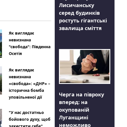
Лисичанську
серед будинків
ростуть гігантські
звалища сміття
Як виглядає
невизнана
"свобода": Південна
Осетія
Як виглядає
невизнана
«свобода»: «ДНР» –
історична бомба
Черга на півроку
уповільненої дії
вперед: на
окупованій
"У нас достатньо
Луганщині
бойового духу, щоб
неможливо
захистити себе"