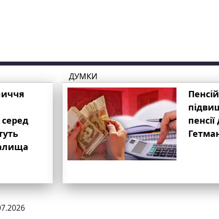
ДУМКИ
личчя
Пенсій
підвищ
 серед
пенсії 
туть
Гетма
валища
07.2026