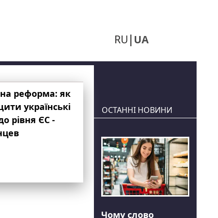
RU
UA
на реформа: як
ити українські
ОСТАННІ НОВИНИ
до рівня ЄС -
нцев
Чому слово