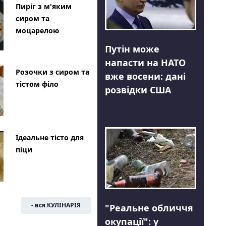
Пиріг з м'яким
сиром та
моцарелою
Путін може
напасти на НАТО
Розочки з сиром та
вже восени: дані
тістом філо
розвідки США
Ідеальне тісто для
піци
- вся КУЛІНАРІЯ
"Реальне обличчя
окупації": у