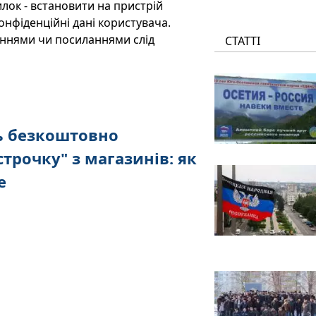
лок - встановити на пристрій
нфіденційні дані користувача.
еннями чи посиланнями слід
СТАТТІ
ть безкоштовно
трочку" з магазинів: як
е