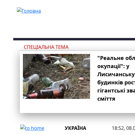
Перейти до основного вмісту
СПЕЦІАЛЬНА ТЕМА
"Реальне об
окупації": у
Лисичанську
будинків рос
гігантські з
сміття
УКРАЇНА
18:52, 08.