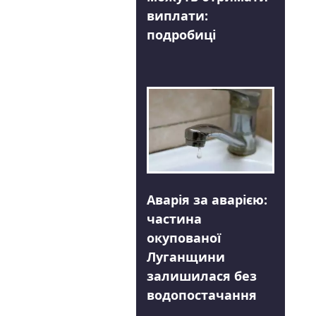
виплати:
подробиці
Аварія за аварією:
частина
окупованої
Луганщини
залишилася без
водопостачання