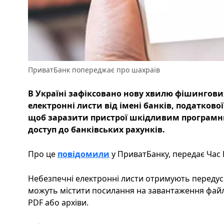
ПриватБанк попереджає про шахраїв
В Україні зафіксовано нову хвилю фішингови
електронні листи від імені банків, податково
щоб заразити пристрої шкідливим програмн
доступ до банківських рахунків.
Про це
повідомили
у ПриватБанку, передає Час 
Небезпечні електронні листи отримують передусі
можуть містити посилання на завантаження файлі
PDF або архіви.