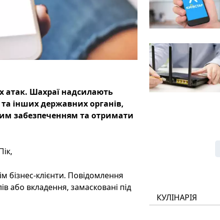
х атак. Шахраї надсилають
ї та інших державних органів,
им забезпеченням та отримати
Пік,
м бізнес-клієнти. Повідомлення
в або вкладення, замасковані під
КУЛІНАРІЯ