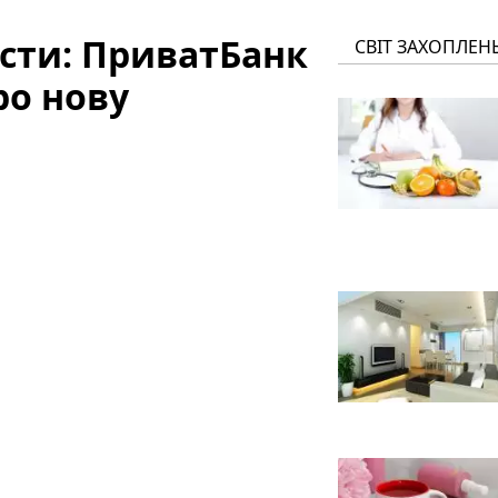
исти: ПриватБанк
СВІТ ЗАХОПЛЕН
ро нову