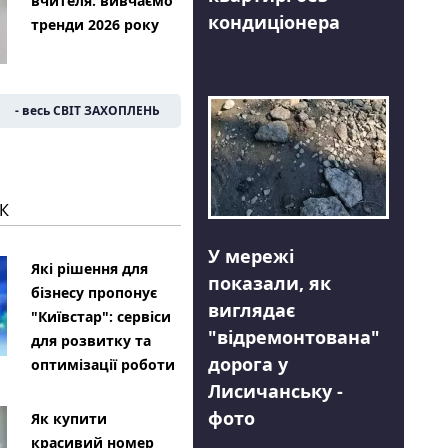
вчителя: вивчаємо
кондиціонера
тренди 2026 року
- весь СВІТ ЗАХОПЛЕНЬ
К
У мережі
Які рішення для
показали, як
бізнесу пропонує
виглядає
"Київстар": сервіси
"відремонтована"
для розвитку та
дорога у
оптимізації роботи
Лисичанську -
фото
Як купити
красивий номер