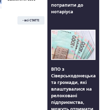
потрапити до
нотаріуса
- всі СТАТТІ
ВПО з
Сіверськодонецька
та громади, які
влаштувалися на
релоковані
підприємства,
можуть отримати