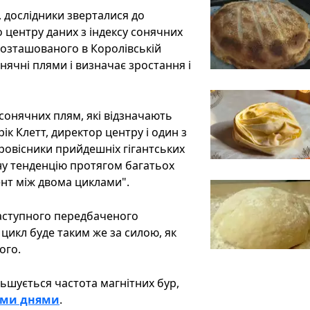
 дослідники зверталися до
 центру даних з індексу сонячних
розташованого в Королівській
онячні плями і визначає зростання і
сонячних плям, які відзначають
ік Клетт, директор центру і один з
провісники прийдешніх гігантських
ну тенденцію протягом багатьох
нт між двома циклами".
наступного передбаченого
 цикл буде таким же за силою, як
ого.
льшується частота магнітних бур,
чими днями
.