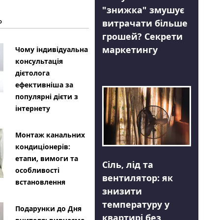
"знижка" змушує
Ь
витрачати більше
грошей? Секрети
маркетингу
Чому індивідуальна
консультація
дієтолога
ефективніша за
популярні дієти з
інтернету
Монтаж канальних
кондиціонерів:
етапи, вимоги та
Сіль, лід та
особливості
вентилятор: як
встановлення
знизити
температуру у
Подарунки до Дня
квартирі без