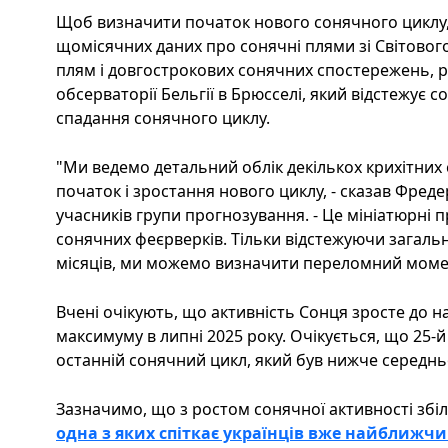
Щоб визначити початок нового сонячного циклу,
щомісячних даних про сонячні плями зі Світового
плям і довгострокових сонячних спостережень, 
обсерваторії Бельгії в Брюсселі, який відстежує с
спадання сонячного циклу.
"Ми ведемо детальний облік декількох крихітних 
початок і зростання нового циклу, - сказав Фредер
учасників групи прогнозування. - Це мініатюрні 
сонячних феєрверків. Тільки відстежуючи загаль
місяців, ми можемо визначити переломний моме
Вчені очікують, що активність Сонця зросте до 
максимуму в липні 2025 року. Очікується, що 25-й
останній сонячний цикл, який був нижче середнь
Зазначимо, що з ростом сонячної активності збі
одна з яких спіткає українців вже найближ