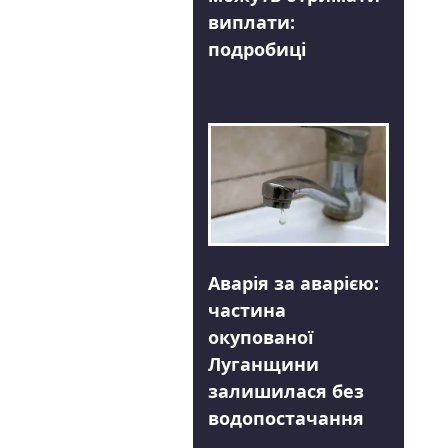
виплати:
подробиці
Аварія за аварією:
частина
окупованої
Луганщини
залишилася без
водопостачання