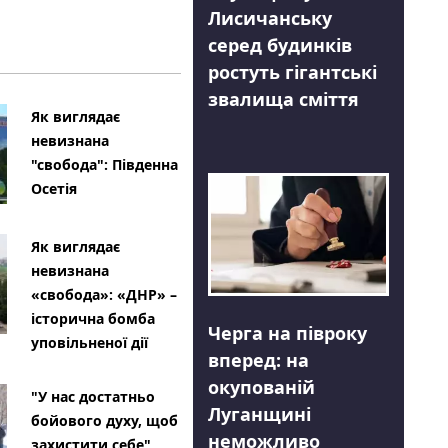
Лисичанську
серед будинків
ростуть гігантські
звалища сміття
Як виглядає
невизнана
"свобода": Південна
Осетія
Як виглядає
невизнана
«свобода»: «ДНР» –
історична бомба
Черга на півроку
уповільненої дії
вперед: на
окупованій
"У нас достатньо
Луганщині
бойового духу, щоб
неможливо
захистити себе"