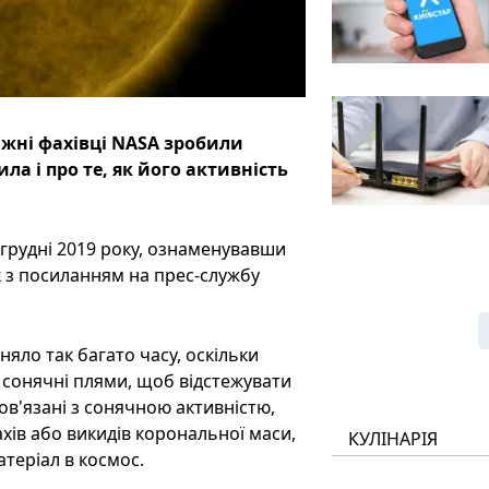
ижні фахівці NASA зробили
а і про те, як його активність
 грудні 2019 року, ознаменувавши
к з посиланням на прес-службу
яло так багато часу, оскільки
 сонячні плями, щоб відстежувати
ов'язані з сонячною активністю,
хів або викидів корональної маси,
КУЛІНАРІЯ
атеріал в космос.