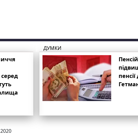
ДУМКИ
личчя
Пенсій
підвищ
 серед
пенсії 
туть
Гетма
валища
.2020