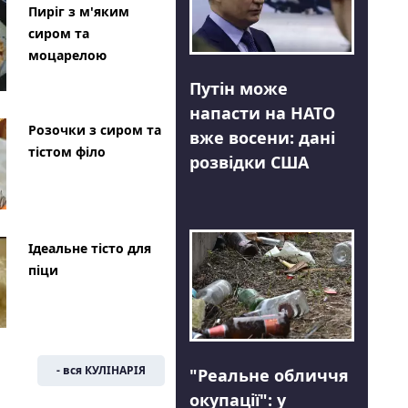
Пиріг з м'яким
сиром та
моцарелою
Путін може
напасти на НАТО
Розочки з сиром та
вже восени: дані
тістом філо
розвідки США
Ідеальне тісто для
піци
- вся КУЛІНАРІЯ
"Реальне обличчя
окупації": у