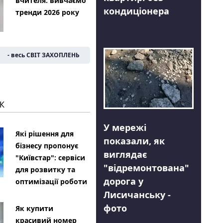
вчителя: вивчаємо
кондиціонера
тренди 2026 року
- весь СВІТ ЗАХОПЛЕНЬ
К
У мережі
Які рішення для
показали, як
бізнесу пропонує
виглядає
"Київстар": сервіси
"відремонтована"
для розвитку та
дорога у
оптимізації роботи
Лисичанську -
фото
Як купити
красивий номер