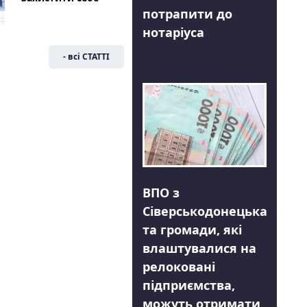
потрапити до
нотаріуса
- всі СТАТТІ
ВПО з
Сіверськодонецька
та громади, які
влаштувалися на
релоковані
підприємства,
можуть отримати