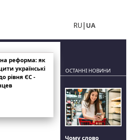
RU
UA
на реформа: як
ити українські
ОСТАННІ НОВИНИ
до рівня ЄС -
нцев
Чому слово