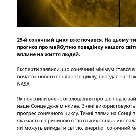
25-й сонячний цикл вже почався. На цьому т
прогноз про майбутню поведінку нашого світил
вплине на життя людей.
Експерти заявили, що сонячний мінімум стався в
початок нового сонячного циклу, передає Час Пі
NASA.
Як пояснили вчені, оголошення про цю подію зайн
наше Сонце дуже мінливе. Вчені використовують
прогрес сонячного циклу. Темні плями на Сонці п
яка часто є причиною гігантських сонячних спала
які можуть викидати світло, енергію і сонячний м