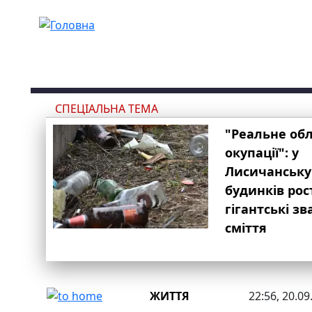
Перейти до основного вмісту
СПЕЦІАЛЬНА ТЕМА
"Реальне об
окупації": у
Лисичанську
будинків рос
гігантські з
сміття
ЖИТТЯ
22:56, 20.09