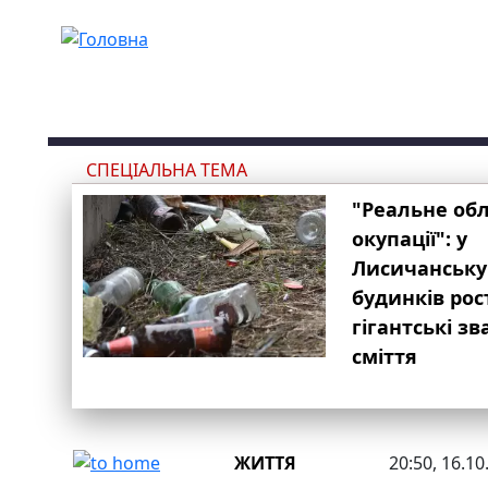
Перейти до основного вмісту
СПЕЦІАЛЬНА ТЕМА
"Реальне об
окупації": у
Лисичанську
будинків рос
гігантські з
сміття
ЖИТТЯ
20:50, 16.10