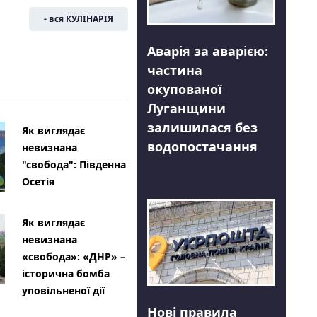
- вся КУЛІНАРІЯ
Аварія за аварією:
частина
окупованої
Луганщини
залишилася без
Як виглядає
водопостачання
невизнана
"свобода": Південна
Осетія
Як виглядає
невизнана
«свобода»: «ДНР» –
історична бомба
уповільненої дії
Нові правила