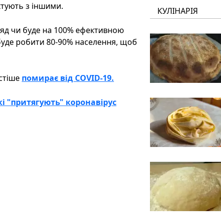
ктують з іншими.
КУЛІНАРІЯ
яд чи буде на 100% ефективною
 буде робити 80-90% населення, щоб
астіше
помирає від COVID-19.
і "притягують" коронавірус