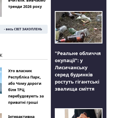
вчителя: вивчаємо
тренди 2026 року
- весь СВІТ ЗАХОПЛЕНЬ
"Реальне обличчя
К
окупації": у
Лисичанську
Хто власник
серед будинків
Республіка Парк,
ростуть гігантські
або Чому дороги
звалища сміття
біля ТРЦ
перебудовують за
приватні гроші
Інтерактивна