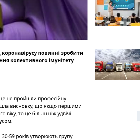
 коронавірусу повинні зробити
ання колективного імунітету
 ще не пройшли професійну
йшла висновку, що якщо першими
віку, то це більш ніж удвічі
усом.
і 30-59 років утворюють групу