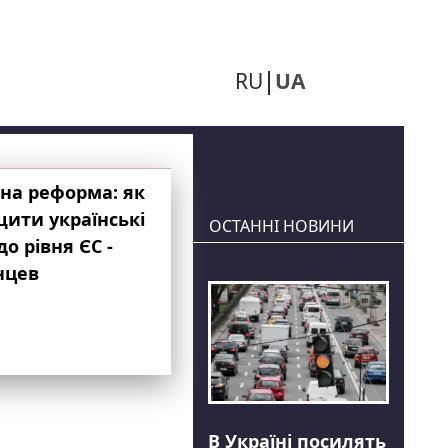
RU
UA
на реформа: як
ити українські
ОСТАННІ НОВИНИ
до рівня ЄС -
нцев
В Україні посилять