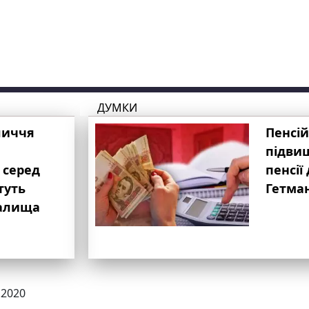
ДУМКИ
личчя
Пенсій
підвищ
 серед
пенсії 
туть
Гетма
валища
.2020