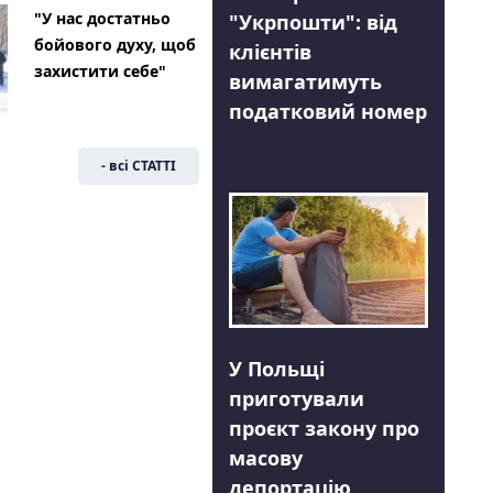
"У нас достатньо
"Укрпошти": від
бойового духу, щоб
клієнтів
захистити себе"
вимагатимуть
податковий номер
- всі СТАТТІ
У Польщі
приготували
проєкт закону про
масову
депортацію