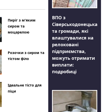
ВПО з
Пиріг з м'яким
Сіверськодонецька
сиром та
та громади, які
моцарелою
влаштувалися на
релоковані
підприємства,
Розочки з сиром та
можуть отримати
тістом філо
виплати:
подробиці
Ідеальне тісто для
піци