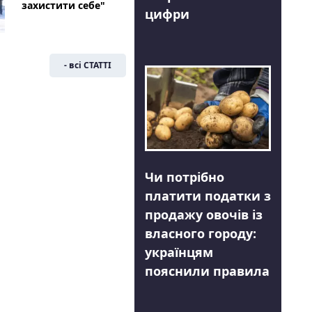
захистити себе"
цифри
- всі СТАТТІ
Чи потрібно
платити податки з
продажу овочів із
власного городу:
українцям
пояснили правила