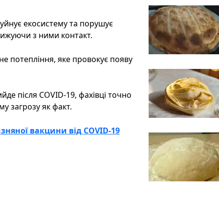
руйнує екосистему та порушує
ближуючи з ними контакт.
ьне потепління, яке провокує появу
йде після COVID-19, фахівці точно
у загрозу як факт.
изняної вакцини від COVID-19