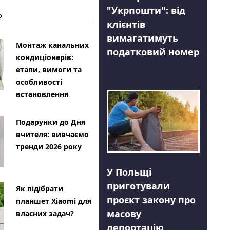
"Укрпошти": від
Ь
клієнтів
вимагатимуть
Монтаж канальних
податковий номер
кондиціонерів:
етапи, вимоги та
особливості
встановлення
Подарунки до Дня
вчителя: вивчаємо
тренди 2026 року
У Польщі
приготували
Як підібрати
проєкт закону про
планшет Xiaomi для
масову
власних задач?
депортацію