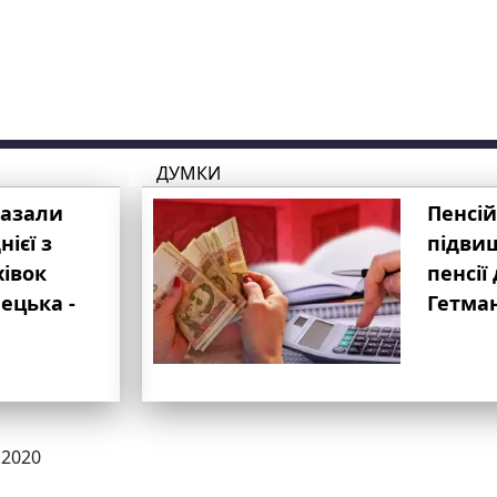
ДУМКИ
казали
Пенсій
ієї з
підвищ
хівок
пенсії 
ецька -
Гетма
.2020