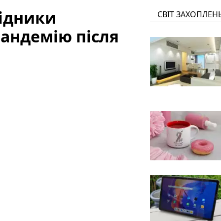
лідники
СВІТ ЗАХОПЛЕН
андемію після