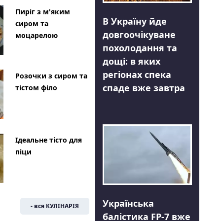
Пиріг з м'яким
В Україну йде
сиром та
довгоочікуване
моцарелою
похолодання та
дощі: в яких
регіонах спека
Розочки з сиром та
спаде вже завтра
тістом філо
Ідеальне тісто для
піци
Українська
- вся КУЛІНАРІЯ
балістика FP-7 вже