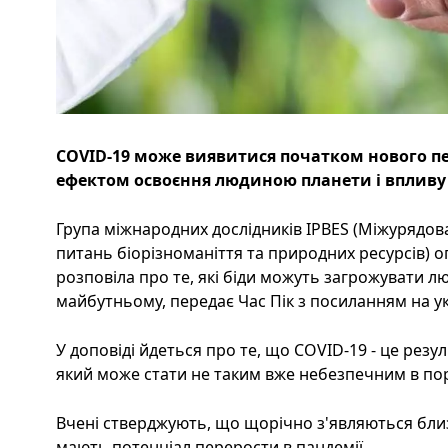
COVID-19 може виявитися початком нового пе
ефектом освоєння людиною планети і впливу
Група міжнародних дослідників IPBES (Міжурядов
питань біорізноманіття та природних ресурсів) о
розповіла про те, які біди можуть загрожувати л
майбутньому, передає Час Пік з посиланням на ук
У доповіді йдеться про те, що COVID-19 - це рез
який може стати не таким вже небезпечним в пор
Вчені стверджують, що щорічно з'являються близ
мають потенціал перерости в пандемії.