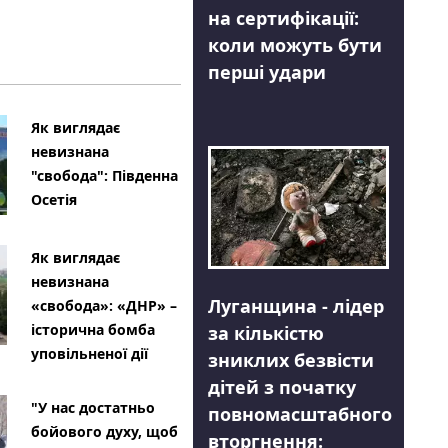
на сертифікації:
коли можуть бути
перші удари
Як виглядає
невизнана
"свобода": Південна
Осетія
Як виглядає
невизнана
Луганщина - лідер
«свобода»: «ДНР» –
історична бомба
за кількістю
уповільненої дії
зниклих безвісти
дітей з початку
"У нас достатньо
повномасштабного
бойового духу, щоб
вторгнення: