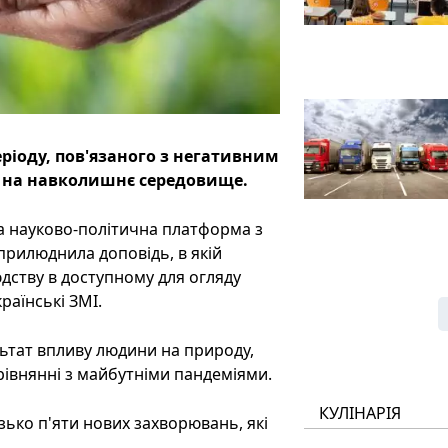
ріоду, пов'язаного з негативним
 на навколишнє середовище.
а науково-політична платформа з
прилюднила доповідь, в якій
юдству в доступному для огляду
раїнські ЗМІ.
ультат впливу людини на природу,
івнянні з майбутніми пандеміями.
КУЛІНАРІЯ
ько п'яти нових захворювань, які