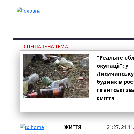
Перейти до основного вмісту
СПЕЦІАЛЬНА ТЕМА
"Реальне об
окупації": у
Лисичанську
будинків рос
гігантські з
сміття
ЖИТТЯ
21:27, 21.11