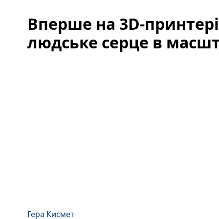
Вперше на 3D-принтер
людське серце в масшта
Гера Кисмет