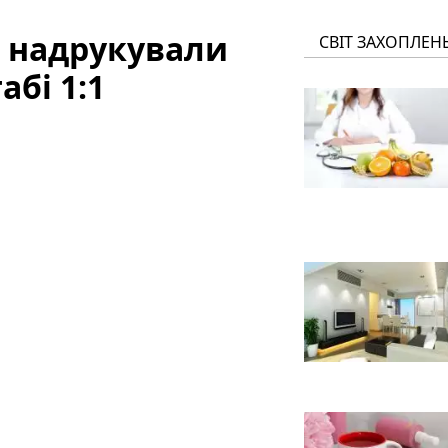
і надрукували
СВІТ ЗАХОПЛЕН
бі 1:1