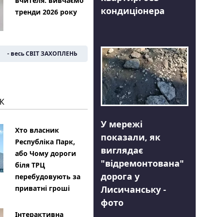
вчителя: вивчаємо
кондиціонера
тренди 2026 року
- весь СВІТ ЗАХОПЛЕНЬ
К
У мережі
Хто власник
показали, як
Республіка Парк,
виглядає
або Чому дороги
"відремонтована"
біля ТРЦ
дорога у
перебудовують за
Лисичанську -
приватні гроші
фото
Інтерактивна