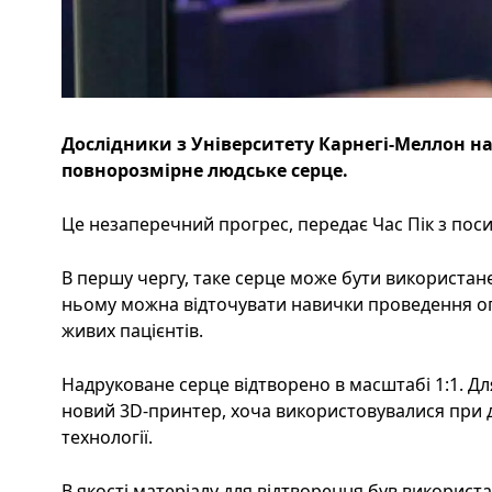
Дослідники з Університету Карнегі-Меллон н
повнорозмірне людське серце.
Це незаперечний прогрес, передає Час Пік з поси
В першу чергу, таке серце може бути використане
ньому можна відточувати навички проведення оп
живих пацієнтів.
Надруковане серце відтворено в масштабі 1:1. Д
новий 3D-принтер, хоча використовувалися при др
технології.
В якості матеріалу для відтворення був використ