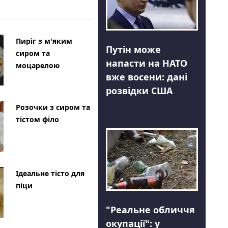
Пиріг з м'яким
Путін може
сиром та
напасти на НАТО
моцарелою
вже восени: дані
розвідки США
Розочки з сиром та
тістом філо
Ідеальне тісто для
піци
"Реальне обличчя
окупації": у