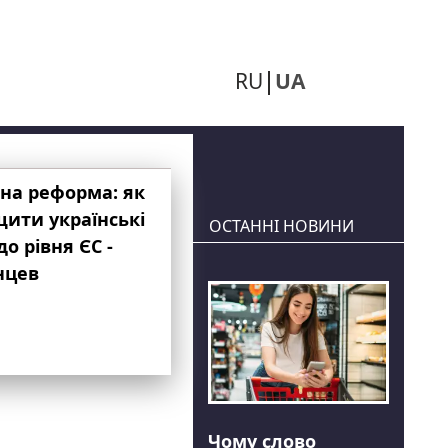
RU
UA
на реформа: як
ити українські
ОСТАННІ НОВИНИ
до рівня ЄС -
нцев
Чому слово