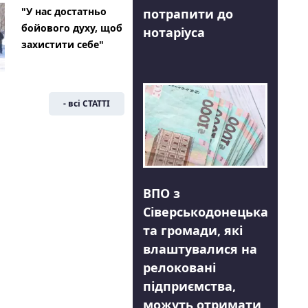
"У нас достатньо
потрапити до
бойового духу, щоб
нотаріуса
захистити себе"
- всі СТАТТІ
ВПО з
Сіверськодонецька
та громади, які
влаштувалися на
релоковані
підприємства,
можуть отримати