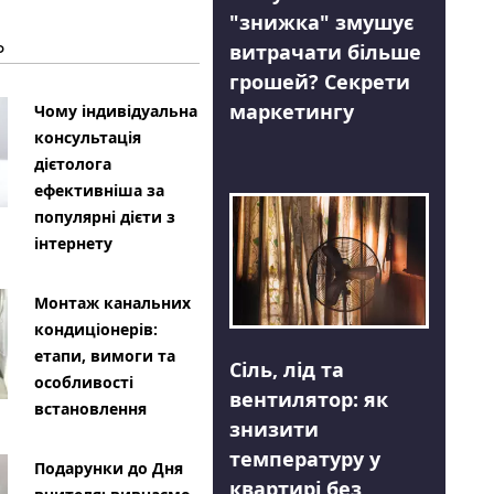
"знижка" змушує
Ь
витрачати більше
грошей? Секрети
маркетингу
Чому індивідуальна
консультація
дієтолога
ефективніша за
популярні дієти з
інтернету
Монтаж канальних
кондиціонерів:
етапи, вимоги та
Сіль, лід та
особливості
вентилятор: як
встановлення
знизити
температуру у
Подарунки до Дня
квартирі без