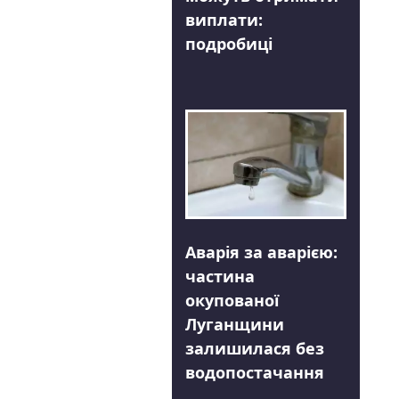
виплати:
подробиці
Аварія за аварією:
частина
окупованої
Луганщини
залишилася без
водопостачання