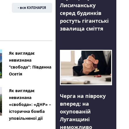
Лисичанську
- вся КУЛІНАРІЯ
серед будинків
ростуть гігантські
звалища сміття
Як виглядає
невизнана
"свобода": Південна
Осетія
Як виглядає
Черга на півроку
невизнана
вперед: на
«свобода»: «ДНР» –
окупованій
історична бомба
уповільненої дії
Луганщині
неможливо