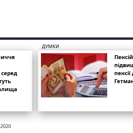
ДУМКИ
личчя
Пенсій
підвищ
 серед
пенсії 
туть
Гетма
валища
.2020