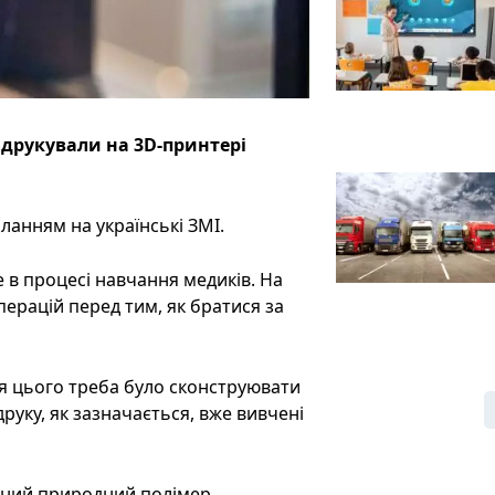
адрукували на 3D-принтері
ланням на українські ЗМІ.
 в процесі навчання медиків. На
ерацій перед тим, як братися за
ля цього треба було сконструювати
уку, як зазначається, вже вивчені
аний природний полімер -