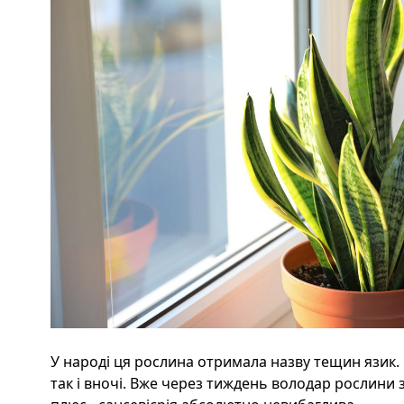
У народі ця рослина отримала назву тещин язик.
так і вночі. Вже через тиждень володар рослини