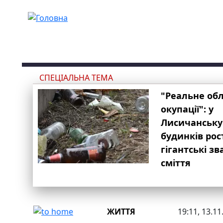
Перейти до основного вмісту
СПЕЦІАЛЬНА ТЕМА
"Реальне об
окупації": у
Лисичанську
будинків рос
гігантські з
сміття
ЖИТТЯ
19:11, 13.11