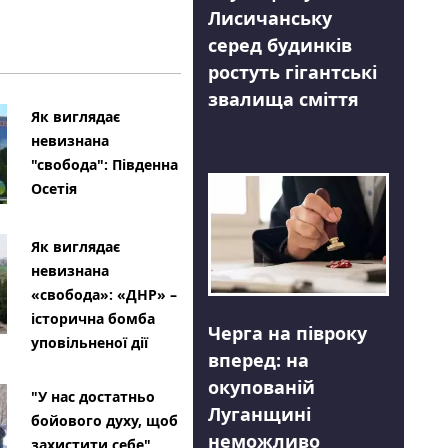
Лисичанську
серед будинків
ростуть гігантські
звалища сміття
Як виглядає
невизнана
"свобода": Південна
Осетія
Як виглядає
невизнана
«свобода»: «ДНР» –
історична бомба
Черга на півроку
уповільненої дії
вперед: на
окупованій
"У нас достатньо
Луганщині
бойового духу, щоб
неможливо
захистити себе"