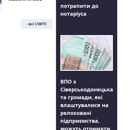
потрапити до
нотаріуса
- всі СТАТТІ
ВПО з
Сіверськодонецька
та громади, які
влаштувалися на
релоковані
підприємства,
можуть отримати