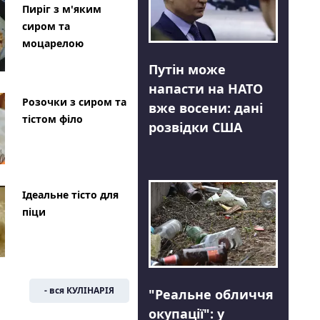
Пиріг з м'яким
сиром та
моцарелою
Путін може
напасти на НАТО
Розочки з сиром та
вже восени: дані
тістом філо
розвідки США
Ідеальне тісто для
піци
- вся КУЛІНАРІЯ
"Реальне обличчя
окупації": у