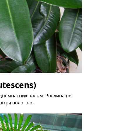
utescens)
ді кімнатних пальм. Рослина не
овітря вологою.