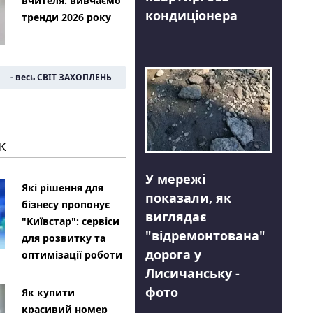
вчителя: вивчаємо
кондиціонера
тренди 2026 року
- весь СВІТ ЗАХОПЛЕНЬ
К
У мережі
Які рішення для
показали, як
бізнесу пропонує
виглядає
"Київстар": сервіси
"відремонтована"
для розвитку та
дорога у
оптимізації роботи
Лисичанську -
фото
Як купити
красивий номер