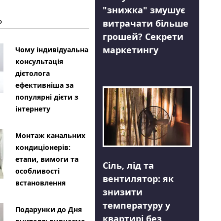
"знижка" змушує
Ь
витрачати більше
грошей? Секрети
маркетингу
Чому індивідуальна
консультація
дієтолога
ефективніша за
популярні дієти з
інтернету
Монтаж канальних
кондиціонерів:
етапи, вимоги та
Сіль, лід та
особливості
вентилятор: як
встановлення
знизити
температуру у
Подарунки до Дня
квартирі без