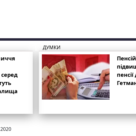
ДУМКИ
личчя
Пенсій
підвищ
 серед
пенсії 
туть
Гетма
валища
.2020