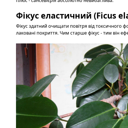
плюс - сансевієрія абсолютно невибаглива.
Фікус еластичний (Ficus ela
Фікус здатний очищати повітря від токсичного ф
лаковані покриття. Чим старше фікус - тим він еф