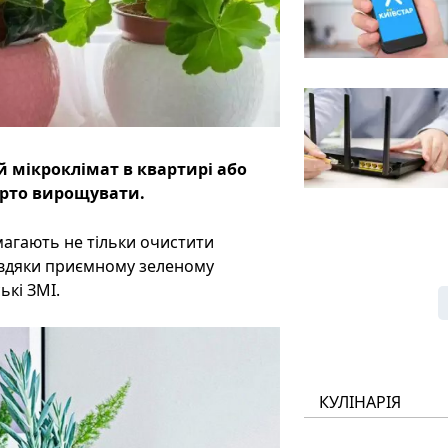
й мікроклімат в квартирі або
варто вирощувати.
магають не тільки очистити
завдяки приємному зеленому
ькі ЗМІ.
КУЛІНАРІЯ