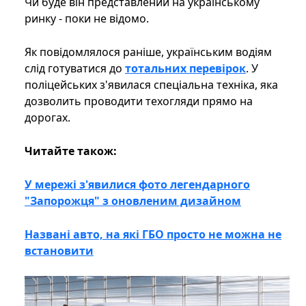
Чи буде він представлений на українському
ринку - поки не відомо.
Як повідомлялося раніше, українським водіям
слід готуватися до
тотальних перевірок
. У
поліцейських з'явилася спеціальна техніка, яка
дозволить проводити техогляди прямо на
дорогах.
Читайте також:
У мережі з'явилися фото легендарного
"Запорожця" з оновленим дизайном
Названі авто, на які ГБО просто не можна не
встановити