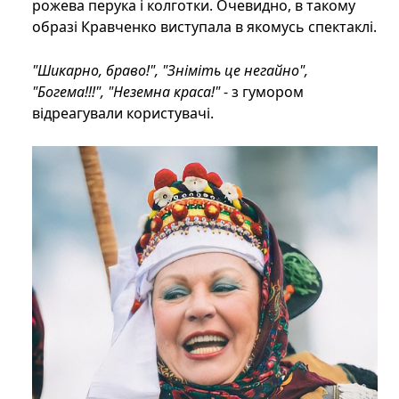
рожева перука і колготки. Очевидно, в такому
образі Кравченко виступала в якомусь спектаклі.
"Шикарно, браво!", "Зніміть це негайно",
"Богема!!!", "Неземна краса!"
- з гумором
відреагували користувачі.