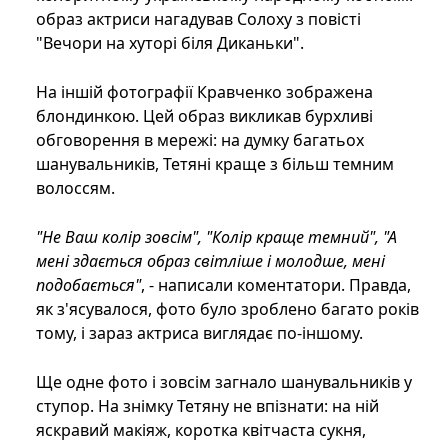
образ актриси нагадував Солоху з повісті
"Вечори на хуторі біля Диканьки".
На іншій фотографії Кравченко зображена
блондинкою. Цей образ викликав бурхливі
обговорення в мережі: на думку багатьох
шанувальників, Тетяні краще з більш темним
волоссям.
"Не Ваш колір зовсім", "Колір краще темний", "А
мені здається образ світліше і молодше, мені
подобається"
, - написали коментатори. Правда,
як з'ясувалося, фото було зроблено багато років
тому, і зараз актриса виглядає по-іншому.
Ще одне фото і зовсім загнало шанувальників у
ступор. На знімку Тетяну не впізнати: на ній
яскравий макіяж, коротка квітчаста сукня,