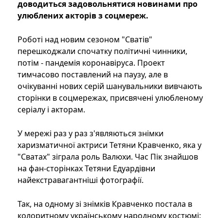
доводиться задовольнятися новинами про
улюблених акторів з соцмереж.
Роботі над новим сезоном "Сватів"
перешкоджали спочатку політичні чинники,
потім - пандемія коронавіруса. Проект
тимчасово поставлений на паузу, але в
очікуванні нових серій шанувальники вивчають
сторінки в соцмережах, присвячені улюбленому
серіалу і акторам.
У мережі раз у раз з'являються знімки
харизматичної актриси Тетяни Кравченко, яка у
"Сватах" зіграла роль Валюхи. Час Пік знайшов
на фан-сторінках Тетяни Едуардівни
найекстравагантніші фотографії.
Так, на одному зі знімків Кравченко постала в
колоритному українському народному костюмі: