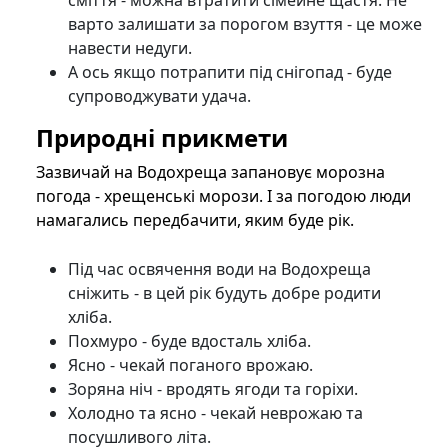
варто залишати за порогом взуття - це може
навести недуги.
А ось якщо потрапити під снігопад - буде
супроводжувати удача.
Природні прикмети
Зазвичай на Водохреща запановує морозна
погода - хрещенські морози. І за погодою люди
намагались передбачити, яким буде рік.
Під час освячення води на Водохреща
сніжить - в цей рік будуть добре родити
хліба.
Похмуро - буде вдосталь хліба.
Ясно - чекай поганого врожаю.
Зоряна ніч - вродять ягоди та горіхи.
Холодно та ясно - чекай неврожаю та
посушливого літа.