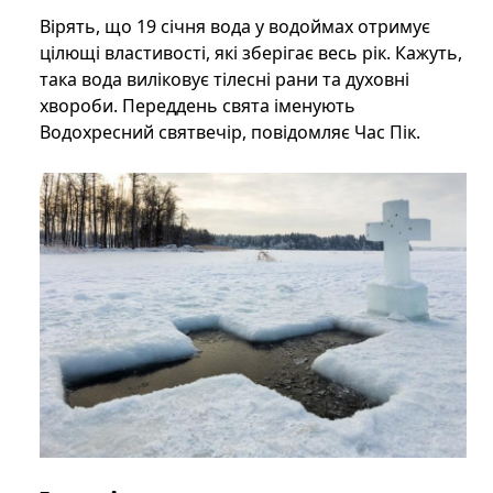
Вірять, що 19 січня вода у водоймах отримує
цілющі властивості, які зберігає весь рік. Кажуть,
така вода виліковує тілесні рани та духовні
хвороби. Переддень свята іменують
Водохресний святвечір, повідомляє Час Пік.