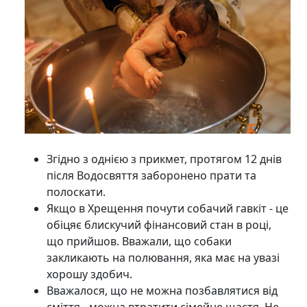
Згідно з однією з прикмет, протягом 12 днів
після Водосвяття заборонено прати та
полоскати.
Якщо в Хрещення почути собачий гавкіт - це
обіцяє блискучий фінансовий стан в році,
що прийшов. Вважали, що собаки
закликають на полювання, яка має на увазі
хорошу здобич.
Вважалося, що не можна позбавлятися від
сміття - можна втратити сімейне щастя. Не