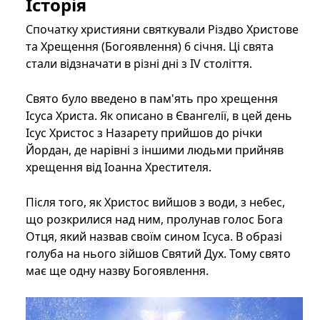
Історія
Спочатку християни святкували Різдво Христове
та Хрещення (Богоявлення) 6 січня. Ці свята
стали відзначати в різні дні з IV століття.
Свято було введено в пам'ять про хрещення
Ісуса Христа. Як описано в Євангелії, в цей день
Ісус Христос з Назарету прийшов до річки
Йордан, де нарівні з іншими людьми прийняв
хрещення від Іоанна Хрестителя.
Після того, як Христос вийшов з води, з небес,
що розкрилися над ним, пролунав голос Бога
Отця, який назвав своїм сином Ісуса. В образі
голуба на нього зійшов Святий Дух. Тому свято
має ще одну назву Богоявлення.