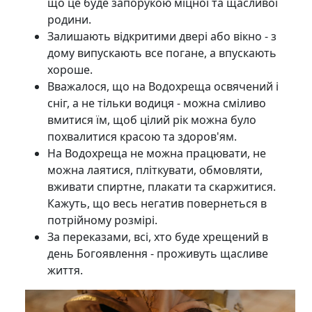
що це буде запорукою міцної та щасливої
родини.
Залишають відкритими двері або вікно - з
дому випускають все погане, а впускають
хороше.
Вважалося, що на Водохреща освячений і
сніг, а не тільки водиця - можна сміливо
вмитися їм, щоб цілий рік можна було
похвалитися красою та здоров'ям.
На Водохреща не можна працювати, не
можна лаятися, пліткувати, обмовляти,
вживати спиртне, плакати та скаржитися.
Кажуть, що весь негатив повернеться в
потрійному розмірі.
За переказами, всі, хто буде хрещений в
день Богоявлення - проживуть щасливе
життя.