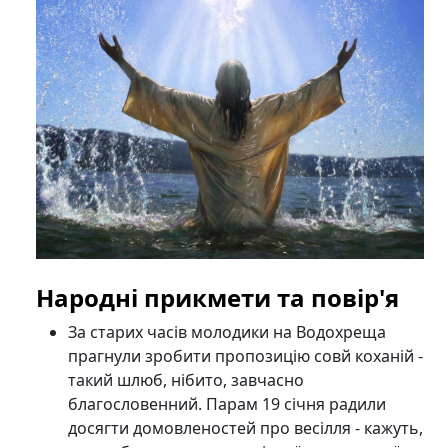
Народні прикмети та повір'я
За старих часів молодики на Водохреща
прагнули зробити пропозицію совй коханій -
такий шлюб, нібито, завчасно
благословенний. Парам 19 січня радили
досягти домовленостей про весілля - кажуть,