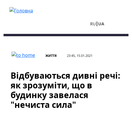
Перейти до основного вмісту
RU
UA
ЖИТТЯ
23:45, 15.01.2021
Відбуваються дивні речі:
як зрозуміти, що в
будинку завелася
"нечиста сила"