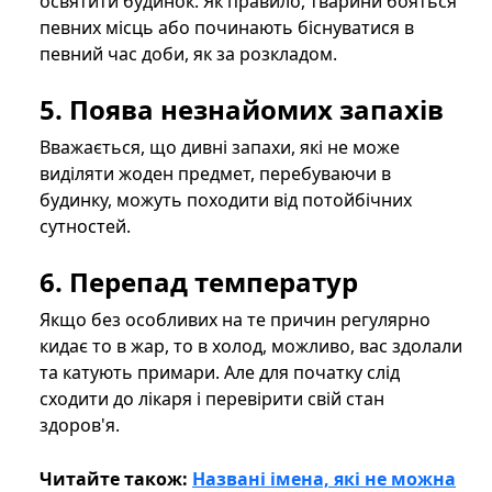
освятити будинок. Як правило, тварини бояться
певних місць або починають біснуватися в
певний час доби, як за розкладом.
5. Поява незнайомих запахів
Вважається, що дивні запахи, які не може
виділяти жоден предмет, перебуваючи в
будинку, можуть походити від потойбічних
сутностей.
6. Перепад температур
Якщо без особливих на те причин регулярно
кидає то в жар, то в холод, можливо, вас здолали
та катують примари. Але для початку слід
сходити до лікаря і перевірити свій стан
здоров'я.
Читайте також:
Названі імена, які не можна