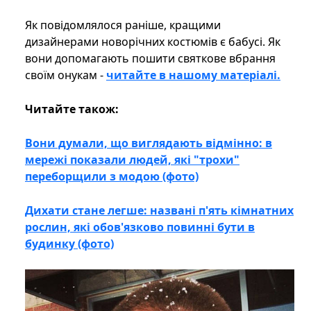
Як повідомлялося раніше, кращими
дизайнерами новорічних костюмів є бабусі. Як
вони допомагають пошити святкове вбрання
своїм онукам -
читайте в нашому матеріалі.
Читайте також:
Вони думали, що виглядають відмінно: в
мережі показали людей, які "трохи"
переборщили з модою (фото)
Дихати стане легше: названі п'ять кімнатних
рослин, які обов'язково повинні бути в
будинку (фото)