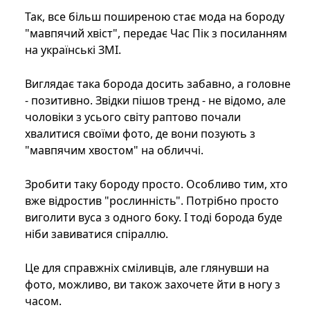
Так, все більш поширеною стає мода на бороду
"мавпячий хвіст", передає Час Пік з посиланням
на українські ЗМІ.
Виглядає така борода досить забавно, а головне
- позитивно. Звідки пішов тренд - не відомо, але
чоловіки з усього світу раптово почали
хвалитися своїми фото, де вони позують з
"мавпячим хвостом" на обличчі.
Зробити таку бороду просто. Особливо тим, хто
вже відростив "рослинність". Потрібно просто
виголити вуса з одного боку. І тоді борода буде
ніби завиватися спіраллю.
Це для справжніх сміливців, але глянувши на
фото, можливо, ви також захочете йти в ногу з
часом.