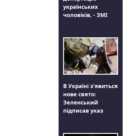
українських
чоловіків, - ЗМІ
В Україні з'явиться
нове свято:
Зеленський
підписав указ