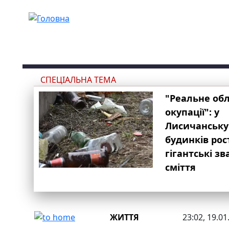
Перейти до основного вмісту
СПЕЦІАЛЬНА ТЕМА
"Реальне об
окупації": у
Лисичанську
будинків рос
гігантські з
сміття
ЖИТТЯ
23:02, 19.01