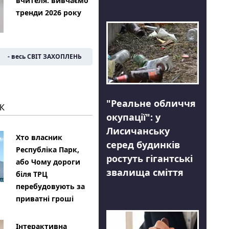
вчителя: вивчаємо
тренди 2026 року
- весь СВІТ ЗАХОПЛЕНЬ
"Реальне обличчя
К
окупації": у
Лисичанську
Хто власник
серед будинків
Республіка Парк,
ростуть гігантські
або Чому дороги
звалища сміття
біля ТРЦ
перебудовують за
приватні гроші
Інтерактивна