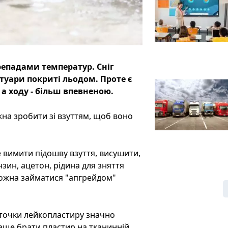
репадами температур. Сніг
отуари покриті льодом. Проте є
а ходу - більш впевненою.
ожна зробити зі взуттям, щоб воно
 вимити підошву взуття, висушити,
зин, ацетон, рідина для зняття
 можна займатися "апгрейдом"
аточки лейкопластиру значно
аще брати пластир на тканинній