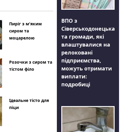
ВПО з
Пиріг з м'яким
Сіверськодонецька
сиром та
та громади, які
моцарелою
влаштувалися на
релоковані
підприємства,
Розочки з сиром та
можуть отримати
тістом філо
виплати:
подробиці
Ідеальне тісто для
піци