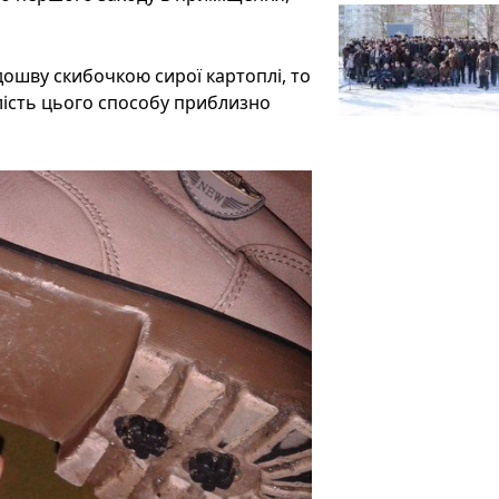
ідошву скибочкою сирої картоплі, то
лість цього способу приблизно