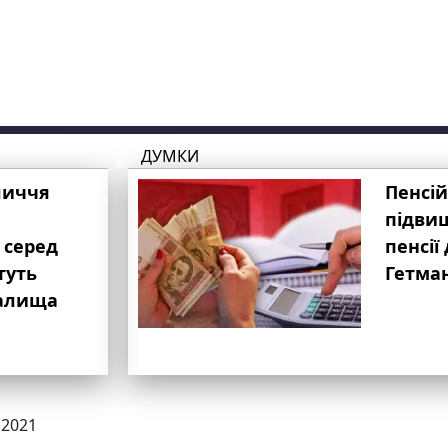
ДУМКИ
личчя
Пенсій
підвищ
 серед
пенсії 
туть
Гетма
валища
.2021