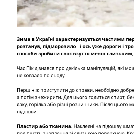
Зима в Україні характеризується частими пе
розтанув, підморозило - і ось уже дороги і тр
способи зробити своє взуття менш слизьким, 
Час Пік дізнався про декілька маніпуляцій, які м
не ковзало по льоду.
Перш ніж приступити до справи, необхідно добре
а потім знежирити. Для цього годиться спирт, бен
лаку, горілка або різні розчинники. Після цього
підошви.
Пластир або тканина
. Наклеєні на підошву шм
поліпшать зчеплення зі слизькою поверхнею. Кр