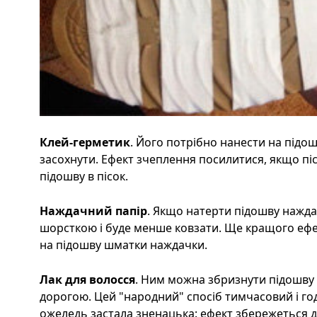
Клей-герметик
. Його потрібно нанести на підо
засохнути. Ефект зчеплення посилитися, якщо п
підошву в пісок.
Наждачний папір
. Якщо натерти підошву нажд
шорсткою і буде менше ковзати. Ще кращого ефе
на підошву шматки наждачки.
Лак для волосся
. Ним можна збризнути підошву 
дорогою. Цей "народний" спосіб тимчасовий і год
ожеледь застала зненацька: ефект збережеться 