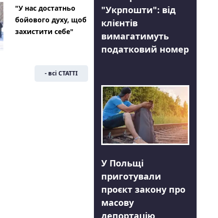
"У нас достатньо
"Укрпошти": від
бойового духу, щоб
клієнтів
захистити себе"
вимагатимуть
податковий номер
- всі СТАТТІ
У Польщі
приготували
проєкт закону про
масову
депортацію