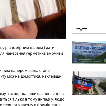
СТАТТІ
шву рівномірним шаром і дати
ісля нанесення герметика вмочити
ачним папером, вона стане
кту можна домогтися, наклеївши
взуття, що поліпшить зчеплення з
иться тільки в тому випадку, якщо
до першого заходу в приміщення,