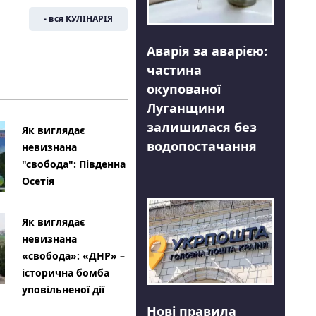
- вся КУЛІНАРІЯ
Аварія за аварією:
частина
окупованої
Луганщини
залишилася без
Як виглядає
водопостачання
невизнана
"свобода": Південна
Осетія
Як виглядає
невизнана
«свобода»: «ДНР» –
історична бомба
уповільненої дії
Нові правила