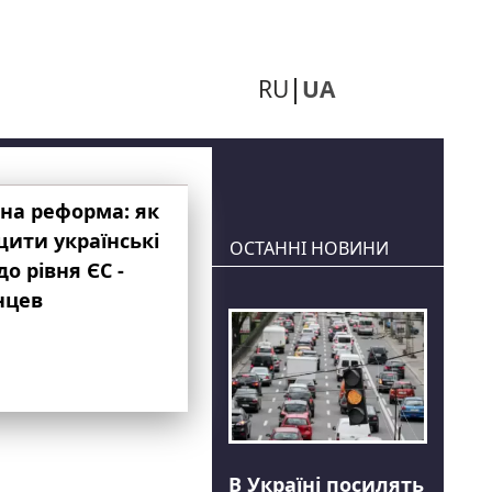
RU
UA
на реформа: як
ити українські
ОСТАННІ НОВИНИ
до рівня ЄС -
нцев
В Україні посилять