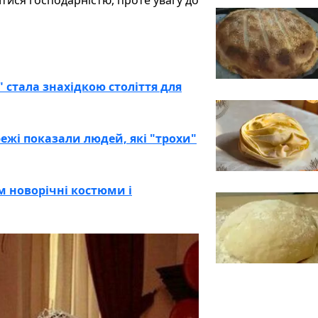
 стала знахідкою століття для
ежі показали людей, які "трохи"
м новорічні костюми і