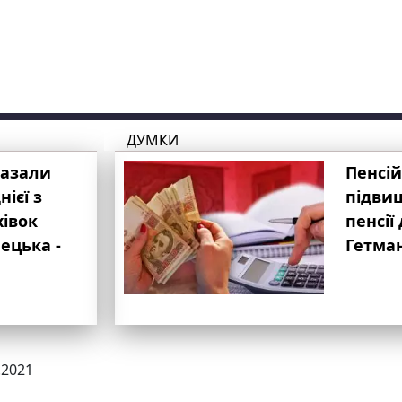
ДУМКИ
казали
Пенсій
ієї з
підвищ
хівок
пенсії 
ецька -
Гетма
.2021