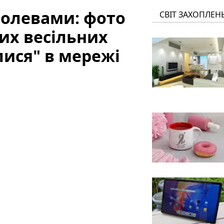
ролевами: фото
СВІТ ЗАХОПЛЕН
их весільних
лися" в мережі