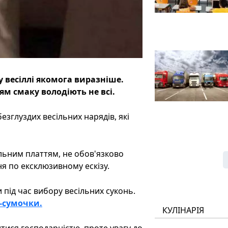
 весіллі якомога виразніше.
ям смаку володіють не всі.
езглуздих весільних нарядів, які
ільним платтям, не обов'язково
я по ексклюзивному ескізу.
 під час вибору весільних суконь.
і-сумочки.
КУЛІНАРІЯ
тися господарністю, проте увагу до