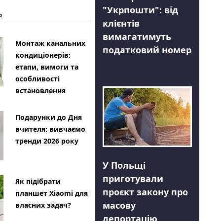
"Укрпошти": від
Ь
клієнтів
вимагатимуть
Монтаж канальних
податковий номер
кондиціонерів:
етапи, вимоги та
особливості
встановлення
Подарунки до Дня
вчителя: вивчаємо
тренди 2026 року
У Польщі
приготували
Як підібрати
проєкт закону про
планшет Xiaomi для
масову
власних задач?
депортацію