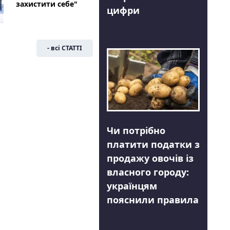
захистити себе"
цифри
- всі СТАТТІ
Чи потрібно
платити податки з
продажу овочів із
власного городу:
українцям
пояснили правила