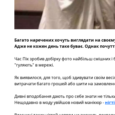
Багато наречених хочуть виглядати на своєму
Адже не кожен день таке буває. Однак почутт
Час Пік зробив добірку фото найбільш смішних і б
"гуляють" в мережі.
Як виявилося, для того, щоб здивувати своїм вес
витрачати багато грошей або шити на замовленн
Дивні вподобання дають про себе знати не тільки
Нещодавно в моду увійшов новий манікюр -
нігт
Власниці таких нігтей навряд чи зможуть похвали