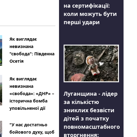
на сертифікації:
коли можуть бути
перші удари
Як виглядає
невизнана
"свобода": Південна
Осетія
Як виглядає
невизнана
Луганщина - лідер
«свобода»: «ДНР» –
історична бомба
за кількістю
уповільненої дії
зниклих безвісти
дітей з початку
"У нас достатньо
повномасштабного
бойового духу, щоб
вторгнення: