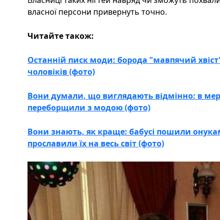
власної персони привернуть точно.
Читайте також:
Останній писк моди: борода "мавпячий хвіст"
чоловіків (фото)
Вони думали, що виглядають відмінно: в мер
переборщили з модою (фото)
Вони знають, як краще: бабусі пошили онука
прославили їх на весь світ (фото)