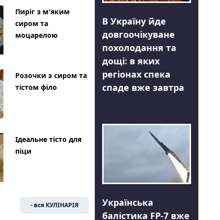
Пиріг з м'яким
В Україну йде
сиром та
довгоочікуване
моцарелою
похолодання та
дощі: в яких
регіонах спека
Розочки з сиром та
спаде вже завтра
тістом філо
Ідеальне тісто для
піци
Українська
- вся КУЛІНАРІЯ
балістика FP-7 вже