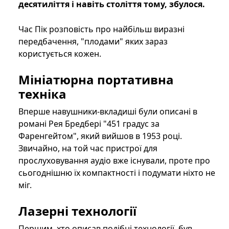
десятиліття і навіть століття тому, збулося.
Час Пік розповість про найбільш виразні
передбачення, "плодами" яких зараз
користується кожен.
Мініатюрна портативна
техніка
Вперше навушники-вкладиші були описані в
романі Рея Бредбері "451 градус за
Фаренгейтом", який вийшов в 1953 році.
Звичайно, на той час пристрої для
прослуховування аудіо вже існували, проте про
сьогоднішню їх компактності і подумати ніхто не
міг.
Лазерні технології
Першим, хто описав подібні технології, був