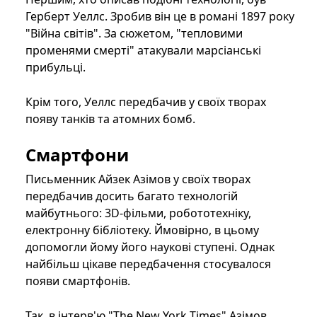
Герберт Уеллс. Зробив він це в романі 1897 року
"Війна світів". За сюжетом, "тепловими
променями смерті" атакували марсіанські
прибульці.
Крім того, Уеллс передбачив у своїх творах
появу танків та атомних бомб.
Смартфони
Письменник Айзек Азімов у своїх творах
передбачив досить багато технологій
майбутнього: 3D-фільми, робототехніку,
електронну бібліотеку. Ймовірно, в цьому
допомогли йому його наукові ступені. Однак
найбільш цікаве передбачення стосувалося
появи смартфонів.
Так, в інтерв'ю "The New York Times" Азімов