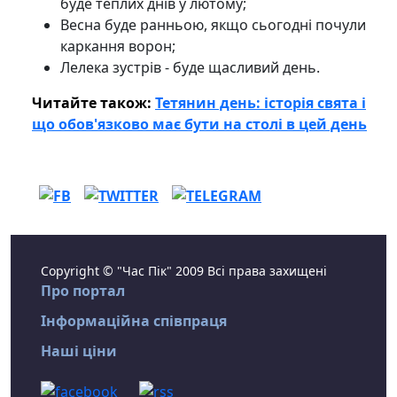
буде теплих днів у лютому;
Весна буде ранньою, якщо сьогодні почули
каркання ворон;
Лелека зустрів - буде щасливий день.
Читайте також:
Тетянин день: історія свята і
що обов'язково має бути на столі в цей день
Copyright © "Час Пік" 2009 Всі права захищені
Про портал
Інформаційна співпраця
Наші ціни