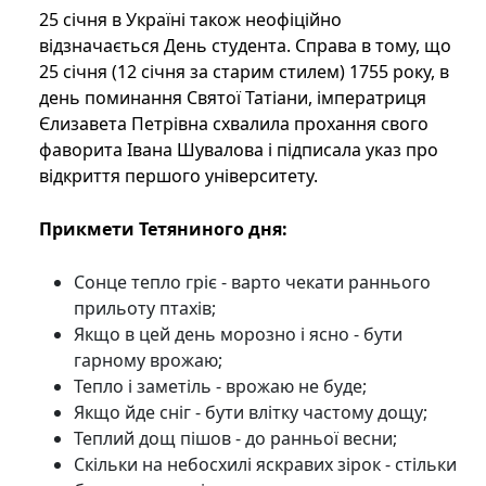
25 січня в Україні також неофіційно
відзначається День студента. Справа в тому, що
25 січня (12 січня за старим стилем) 1755 року, в
день поминання Святої Татіани, імператриця
Єлизавета Петрівна схвалила прохання свого
фаворита Івана Шувалова і підписала указ про
відкриття першого університету.
Прикмети Тетяниного дня:
Сонце тепло гріє - варто чекати раннього
прильоту птахів;
Якщо в цей день морозно і ясно - бути
гарному врожаю;
Тепло і заметіль - врожаю не буде;
Якщо йде сніг - бути влітку частому дощу;
Теплий дощ пішов - до ранньої весни;
Скільки на небосхилі яскравих зірок - стільки