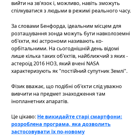
вийти на зв'язок і, можливо, навіть зможуть
спілкуватися з людьми в режимі реального часу.
За словами Бенфорда, ідеальним місцем для
розташування зонда можуть бути навколоземні
об'єкти, які астрономи називають ко-
орбітальними. На сьогоднішній день відомі
лише кілька таких об'єктів, найближчий з яких -
астероїд 2016 HO3, який вчені NASA
характеризують як "постійний супутник Землі".
Фізик вважає, що подібні об'єкти слід уважно
вивчити на предмет знаходження там
інопланетних апаратів.
Це цікаво:
Не викидайте старі смартфони:
розроблена програма, яка дозволить
застосовувати їх по-новому