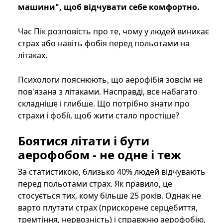
машини", щоб відчувати себе комфортно.
Час Пік розповість про те, чому у людей виникає
страх або навіть фобія перед польотами на
літаках.
Психологи пояснюють, що аерофібія зовсім не
пов'язана з літаками. Насправді, все набагато
складніше і глибше. Що потрібно знати про
страхи і фобії, щоб жити стало простіше?
Боятися літати і бути
аерофобом - не одне і теж
За статистикою, близько 40% людей відчувають
перед польотами страх. Як правило, це
стосується тих, кому більше 25 років. Однак не
варто плутати страх (прискорене серцебиття,
тремтіння, нервозність) і справжню аерофобію,