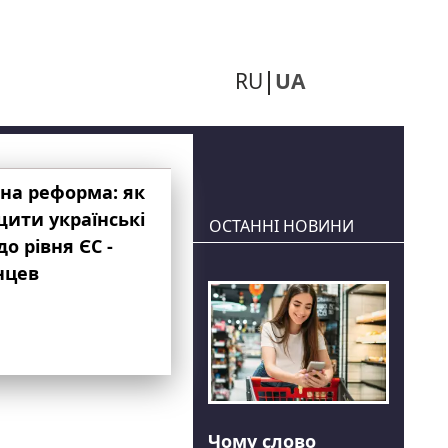
RU
UA
на реформа: як
ити українські
ОСТАННІ НОВИНИ
до рівня ЄС -
нцев
Чому слово