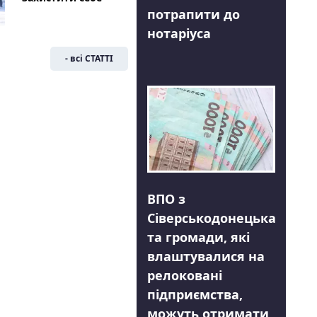
потрапити до
нотаріуса
- всі СТАТТІ
ВПО з
Сіверськодонецька
та громади, які
влаштувалися на
релоковані
підприємства,
можуть отримати