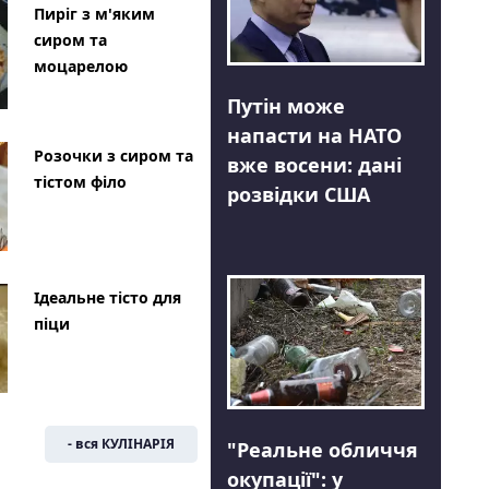
Пиріг з м'яким
сиром та
моцарелою
Путін може
напасти на НАТО
Розочки з сиром та
вже восени: дані
тістом філо
розвідки США
Ідеальне тісто для
піци
- вся КУЛІНАРІЯ
"Реальне обличчя
окупації": у