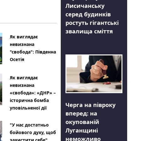
Лисичанську
серед будинків
ростуть гігантські
звалища сміття
Як виглядає
невизнана
"свобода": Південна
Осетія
Як виглядає
невизнана
«свобода»: «ДНР» –
історична бомба
Черга на півроку
уповільненої дії
вперед: на
окупованій
"У нас достатньо
Луганщині
бойового духу, щоб
неможливо
захистити себе"