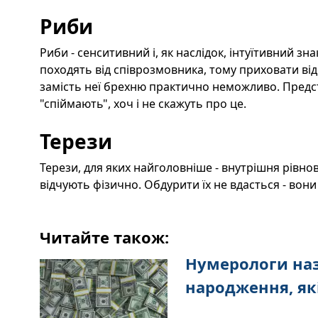
Риби
Риби - сенситивний і, як наслідок, інтуїтивний знак
походять від співрозмовника, тому приховати від
замість неї брехню практично неможливо. Предс
"спіймають", хоч і не скажуть про це.
Терези
Терези, для яких найголовніше - внутрішня рівно
відчують фізично. Обдурити їх не вдасться - вони
Читайте також:
Нумерологи наз
народження, як