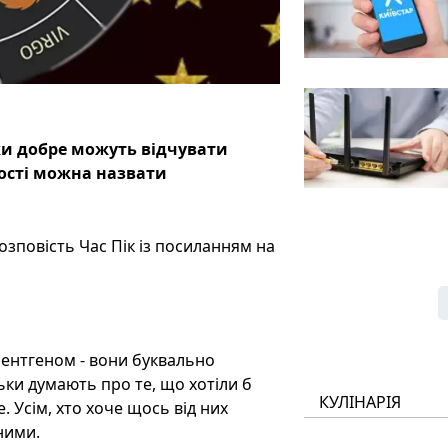
ки добре можуть відчувати
ності можна назвати
розповість Час Пік із посиланням на
рентгеном - вони буквально
ьки думають про те, що хотіли б
КУЛІНАРІЯ
 Усім, хто хоче щось від них
ними.