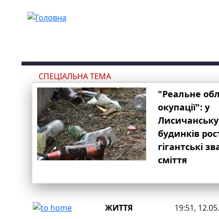
Перейти до основного вмісту
СПЕЦІАЛЬНА ТЕМА
"Реальне об
окупації": у
Лисичанську
будинків рос
гігантські з
сміття
ЖИТТЯ
19:51, 12.05