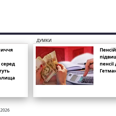
ДУМКИ
личчя
Пенсій
підвищ
 серед
пенсії 
туть
Гетма
валища
.2026