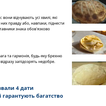
: вони відчувають усі хвилі, які
 них правду або, навпаки, піднести
тавники знака обов'язково
вага та гармонія, будь-яку брехню
 відразу запідозрять недобре.
вали 4 дати
і гарантують багатство