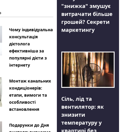
"знижка" змушує
Ь
витрачати більше
грошей? Секрети
маркетингу
Чому індивідуальна
консультація
дієтолога
ефективніша за
популярні дієти з
інтернету
Монтаж канальних
кондиціонерів:
етапи, вимоги та
Сіль, лід та
особливості
вентилятор: як
встановлення
знизити
температуру у
Подарунки до Дня
квартирі без