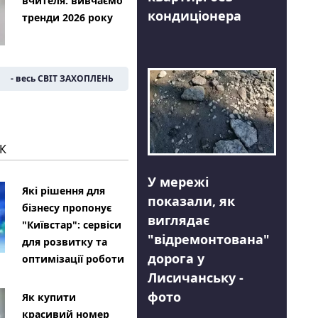
вчителя: вивчаємо
кондиціонера
тренди 2026 року
- весь СВІТ ЗАХОПЛЕНЬ
К
У мережі
Які рішення для
показали, як
бізнесу пропонує
виглядає
"Київстар": сервіси
"відремонтована"
для розвитку та
дорога у
оптимізації роботи
Лисичанську -
фото
Як купити
красивий номер