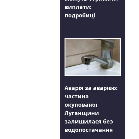
виплати:
подробиці
Аварія за аварією:
частина
окупованої
Луганщини
залишилася без
водопостачання