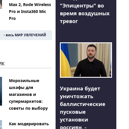
Max 2, Rode Wireless
"Эпицентры" во
Pro и Insta360 Mic
время воздушных
Pro
тревог
- весь МИР УВЛЕЧЕНИЙ
ИК
Морозильные
шкафы для
Украина будет
магазинов и
уничтожать
супермаркетов:
баллистические
советы по выбору
пусковые
установки
Как модерировать
россиян, -