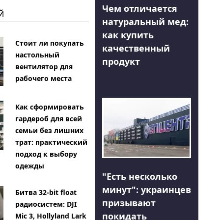
Чем отличается
Й
натуральный мед:
как купить
Стоит ли покупать
качественный
настольный
продукт
вентилятор для
рабочего места
Как сформировать
гардероб для всей
семьи без лишних
трат: практический
подход к выбору
одежды
"Есть несколько
минут": украинцев
Битва 32-bit float
призывают
радиосистем: DJI
покидать
Mic 3, Hollyland Lark