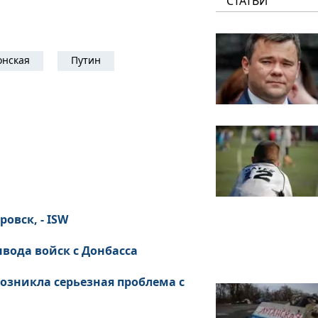
СТАТЬИ
онская
Путин
овск, - ISW
ода войск с Донбасса
озникла серьезная проблема с