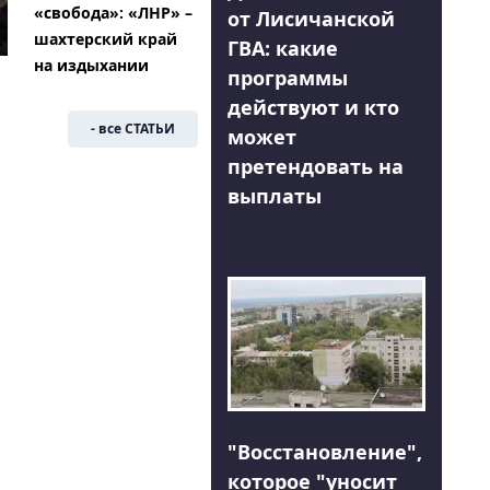
«свобода»: «ЛНР» –
от Лисичанской
шахтерский край
ГВА: какие
на издыхании
программы
действуют и кто
- все СТАТЬИ
может
претендовать на
выплаты
"Восстановление",
которое "уносит