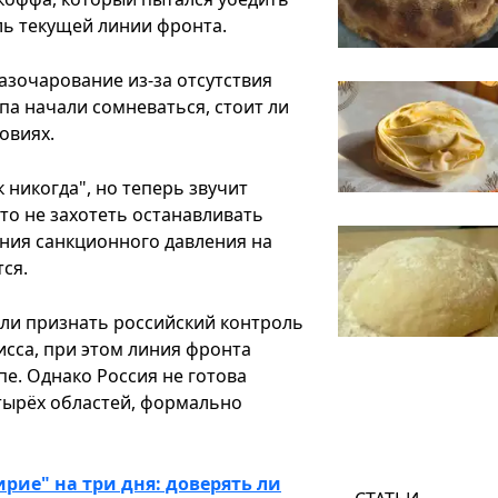
ь текущей линии фронта.
азочарование из-за отсутствия
па начали сомневаться, стоит ли
овиях.
 никогда", но теперь звучит
то не захотеть останавливать
ния санкционного давления на
ся.
ли признать российский контроль
сса, при этом линия фронта
е. Однако Россия не готова
етырёх областей, формально
рие" на три дня: доверять ли