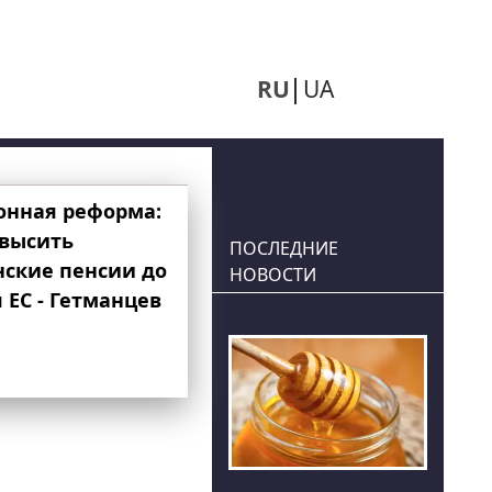
RU
UA
онная реформа:
овысить
ПОСЛЕДНИЕ
нские пенсии до
НОВОСТИ
 ЕС - Гетманцев