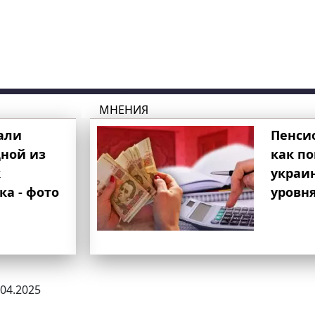
МНЕНИЯ
али
Пенси
ной из
как п
к
украи
ка - фото
уровня
.04.2025