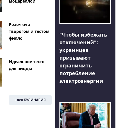
моцареллой
Розочки з
творогом и тестом
"Чтобы избежать
филло
отключений":
украинцев
призывают
Идеальное тесто
ограничить
для пиццы
потребление
электроэнергии
- вся КУЛИНАРИЯ