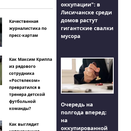
оккупации": в
Лисичанске среди
домов растут
Качественная
гигантские свалки
журналистика по
мусора
пресс-картам
Как Максим Криппа
из рядового
сотрудника
«Ростелеком»
превратился в
тренера детской
футбольной
Очередь на
команды?
полгода вперед:
на
Как выглядит
оккупированной