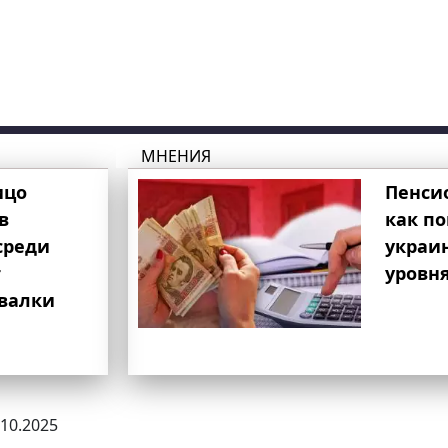
МНЕНИЯ
ицо
Пенси
в
как п
среди
украи
т
уровня
свалки
.10.2025