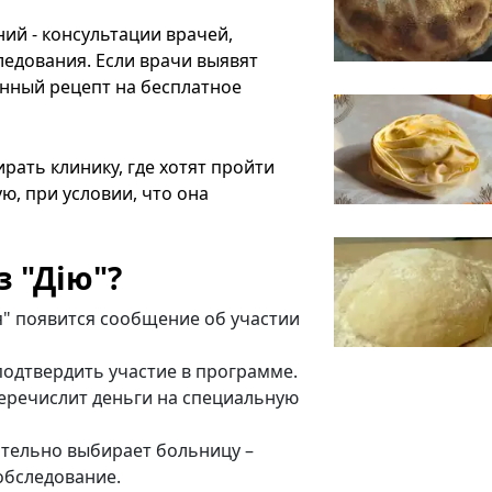
ий - консультации врачей,
едования. Если врачи выявят
онный рецепт на бесплатное
рать клинику, где хотят пройти
ую, при условии, что она
з "Дію"?
я" появится сообщение об участии
подтвердить участие в программе.
еречислит деньги на специальную
тельно выбирает больницу –
обследование.