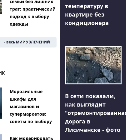
семьи без лишних
температуру в
трат: практический
квартире без
подход к выбору
кондиционера
одежды
- весь МИР УВЛЕЧЕНИЙ
ИК
Морозильные
В сети показали,
шкафы для
как выглядит
магазинов и
"отремонтированная"
супермаркетов:
дорога в
советы по выбору
Лисичанске - фото
Как модерировать