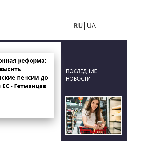
RU
UA
онная реформа:
овысить
ПОСЛЕДНИЕ
нские пенсии до
НОВОСТИ
 ЕС - Гетманцев