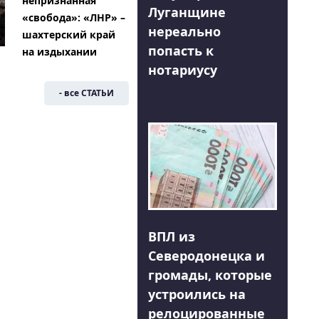
непризнанная
Луганщине
«свобода»: «ЛНР» –
нереально
шахтерский край
попасть к
на издыхании
нотариусу
- все СТАТЬИ
ВПЛ из
Северодонецка и
громады, которые
устроились на
релоцированные