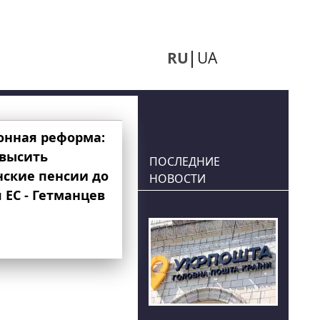
RU
UA
онная реформа:
овысить
ПОСЛЕДНИЕ
нские пенсии до
НОВОСТИ
 ЕС - Гетманцев