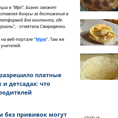
ии в "Мрії". Бизнес сможет
ставляя бонусы за достижения в
платформой для контента, где
ериалы",
- отметила Свириденко.
на веб-портале "
Мрія
". Там же
 учителей.
 разрешило платные
 и детсадах: что
 родителей
м без прививок могут