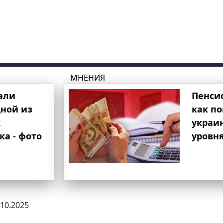
МНЕНИЯ
али
Пенси
ной из
как п
к
украи
ка - фото
уровня
.10.2025