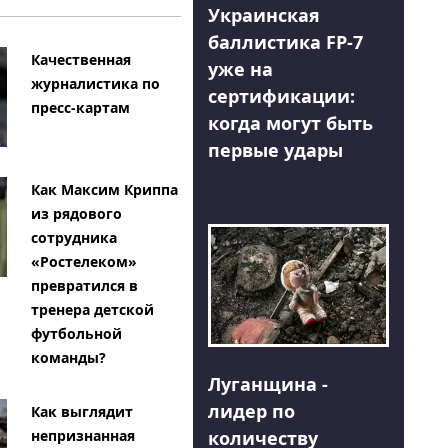
Украинская
баллистика FP-7
Качественная
уже на
журналистика по
сертификации:
пресс-картам
когда могут быть
первые удары
Как Максим Криппа
из рядового
сотрудника
«Ростелеком»
превратился в
тренера детской
футбольной
команды?
Луганщина -
лидер по
Как выглядит
количеству
непризнанная