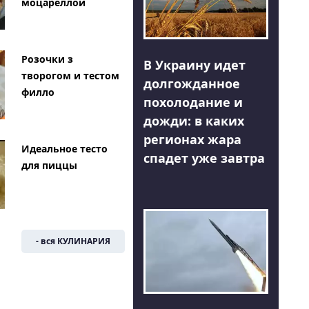
моцареллой
Розочки з
В Украину идет
творогом и тестом
долгожданное
филло
похолодание и
дожди: в каких
регионах жара
Идеальное тесто
спадет уже завтра
для пиццы
- вся КУЛИНАРИЯ