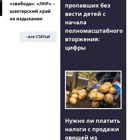
«свобода»: «ЛНР» –
пропавших без
шахтерский край
вести детей с
на издыхании
начала
полномасштабного
- все СТАТЬИ
вторжения:
цифры
Нужно ли платить
налоги с продажи
овощей из