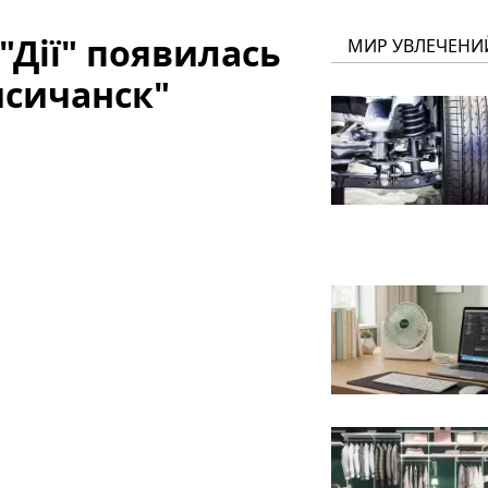
 "Дії" появилась
МИР УВЛЕЧЕНИ
исичанск"