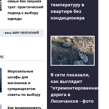
семьи без лишних
температуру в
трат: практический
квартире без
подход к выбору
кондиционера
одежды
- весь МИР УВЛЕЧЕНИЙ
ИК
Морозильные
В сети показали,
шкафы для
как выглядит
магазинов и
"отремонтированная"
супермаркетов:
дорога в
советы по выбору
Лисичанске - фото
Как модерировать