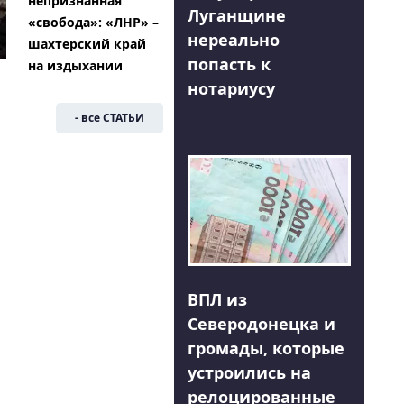
непризнанная
Луганщине
«свобода»: «ЛНР» –
нереально
шахтерский край
попасть к
на издыхании
нотариусу
- все СТАТЬИ
ВПЛ из
Северодонецка и
громады, которые
устроились на
релоцированные