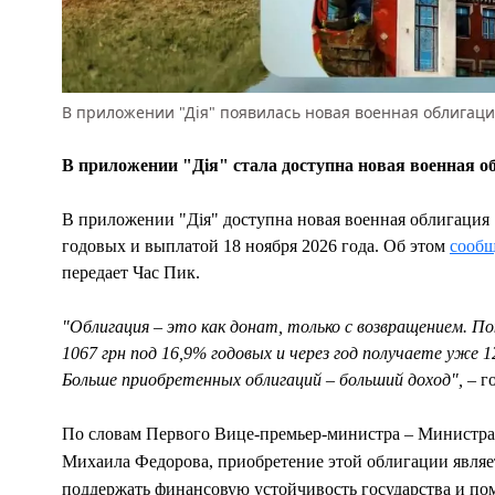
В приложении "Дія" появилась новая военная облигаци
В приложении "Дія" стала доступна новая военная о
В приложении "Дія" доступна новая военная облигация 
годовых и выплатой 18 ноября 2026 года. Об этом
сообщ
передает Час Пик.
"Облигация – это как донат, только с возвращением. П
1067 грн под 16,9% годовых и через год получаете уже 1
Больше приобретенных облигаций – больший доход",
– г
По словам Первого Вице-премьер-министра – Министр
Михаила Федорова, приобретение этой облигации явля
поддержать финансовую устойчивость государства и п