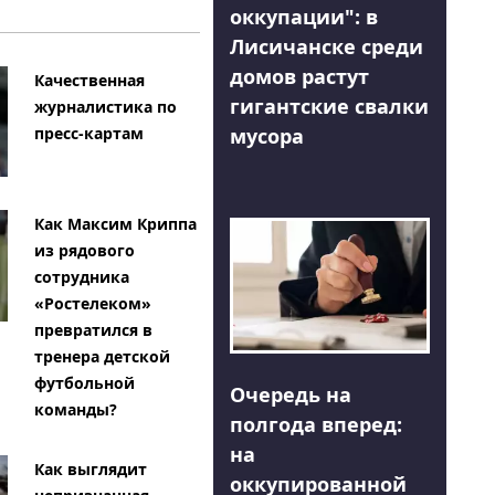
оккупации": в
Лисичанске среди
домов растут
Качественная
гигантские свалки
журналистика по
мусора
пресс-картам
Как Максим Криппа
из рядового
сотрудника
«Ростелеком»
превратился в
тренера детской
футбольной
Очередь на
команды?
полгода вперед:
на
Как выглядит
оккупированной