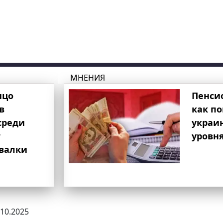
МНЕНИЯ
ицо
Пенси
в
как п
среди
украи
т
уровня
свалки
.10.2025