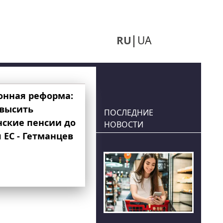
RU
UA
онная реформа:
овысить
ПОСЛЕДНИЕ
нские пенсии до
НОВОСТИ
 ЕС - Гетманцев