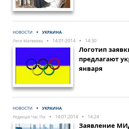
НОВОСТИ
УКРАИНА
14:01:2014
14:30
Леся Матвеева
Логотип заявк
предлагают ук
января
НОВОСТИ
УКРАИНА
14:01:2014
14:24
Редакція Час Пік
Заявление МИ