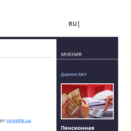
RU
UA
МНЕНИЯ
Дарина Квіт
 от
sinoptik.ua
Пенсионная