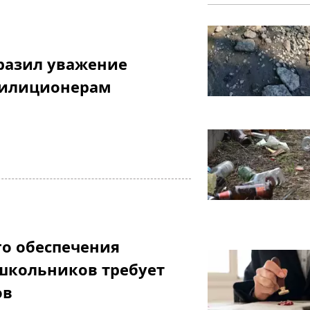
разил уважение
милиционерам
о обеспечения
школьников требует
ов