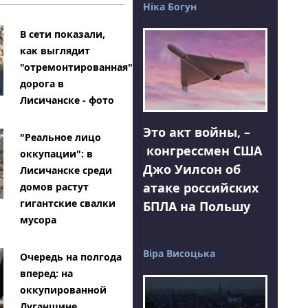
Ніка Богун
В сети показали,
как выглядит
"отремонтированная"
дорога в
Лисичанске - фото
Это акт войны, –
"Реальное лицо
конгрессмен США
оккупации": в
Джо Уилсон об
Лисичанске среди
атаке российских
домов растут
гигантские свалки
БПЛА на Польшу
мусора
Віра Висоцька
Очередь на полгода
вперед: на
оккупированной
Луганщине