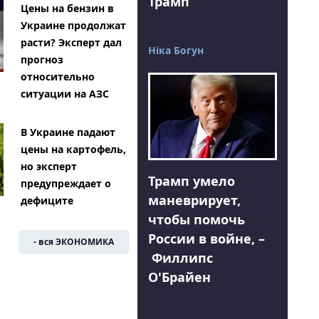
Трамп
Цены на бензин в
Украине продолжат
расти? Эксперт дал
Ніка Богун
прогноз
относительно
ситуации на АЗС
В Украине падают
цены на картофель,
но эксперт
Трамп умело
предупреждает о
маневрирует,
дефиците
чтобы помочь
России в войне, –
- вся ЭКОНОМИКА
Филлипс
О'Брайен