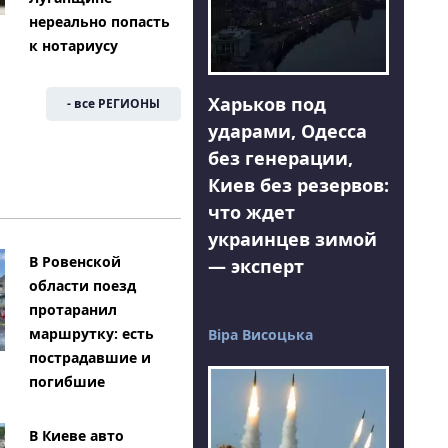
нереально попасть
к нотариусу
Харьков под
- все РЕГИОНЫ
ударами, Одесса
без генерации,
Киев без резервов:
Я
что ждет
украинцев зимой
В Ровенской
— эксперт
области поезд
протаранил
маршрутку: есть
Віра Висоцька
пострадавшие и
погибшие
В Киеве авто