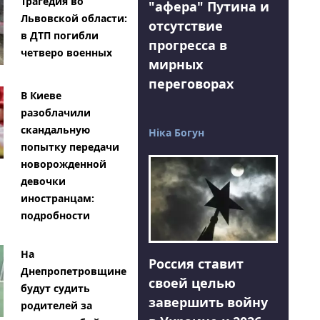
Трагедия во
"афера" Путина и
Львовской области:
отсутствие
в ДТП погибли
прогресса в
четверо военных
мирных
переговорах
В Киеве
разоблачили
скандальную
Ніка Богун
попытку передачи
новорожденной
девочки
иностранцам:
подробности
На
Россия ставит
Днепропетровщине
своей целью
будут судить
завершить войну
родителей за