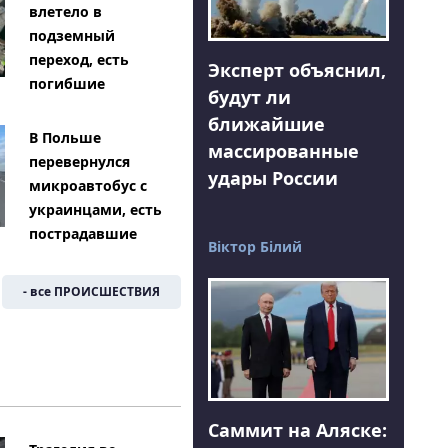
влетело в
подземный
переход, есть
Эксперт объяснил,
погибшие
будут ли
ближайшие
В Польше
массированные
перевернулся
удары России
микроавтобус с
украинцами, есть
пострадавшие
Віктор Білий
- все ПРОИСШЕСТВИЯ
Саммит на Аляске: