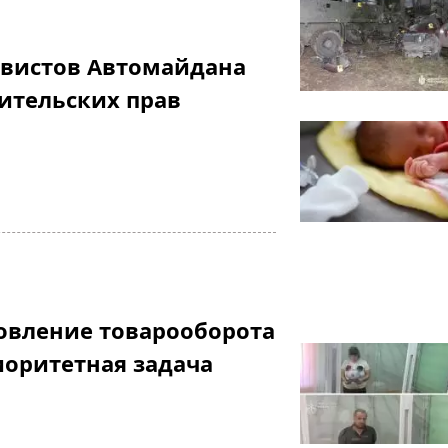
ивистов Автомайдана
ительских прав
овление товарооборота
риоритетная задача