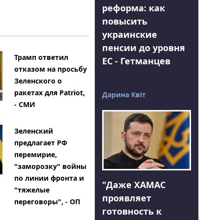
реформа: как
повысить
украинские
пенсии до уровня
Трамп ответил
ЕС - Гетманцев
отказом на просьбу
Зеленского о
ракетах для Patriot,
Дарина Квіт
- СМИ
Зеленский
предлагает РФ
перемирие,
"заморозку" войны
по линии фронта и
"Даже ХАМАС
"тяжелые
проявляет
переговоры", - ОП
готовность к