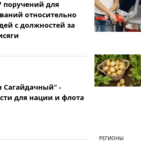
7 поручений для
ований относительно
дей с должностей за
исяги
н Сагайдачный" -
сти для нации и флота
РЕГИОНЫ