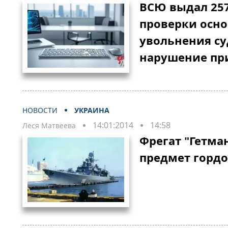
ВСЮ выдал 25
проверки осн
увольнения су
нарушение пр
НОВОСТИ
УКРАИНА
14:01:2014
14:58
Леся Матвеева
Фрегат "Гетма
предмет гордо