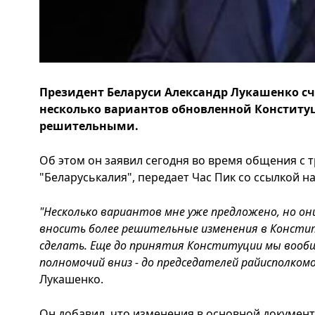
Президент Беларуси Александр Лукашенко с
несколько вариантов обновленной Конститу
решительными.
Об этом он заявил сегодня во время общения с 
"Беларуськалия", передает Час Пик со ссылкой н
"Несколько вариантов мне уже предложено, но он
вносить более решительные изменения в Констит
сделать. Еще до принятия Конституции мы вообщ
полномочий вниз - до председателей райисполкомо
Лукашенко.
Он добавил, что изменения в основной документ 