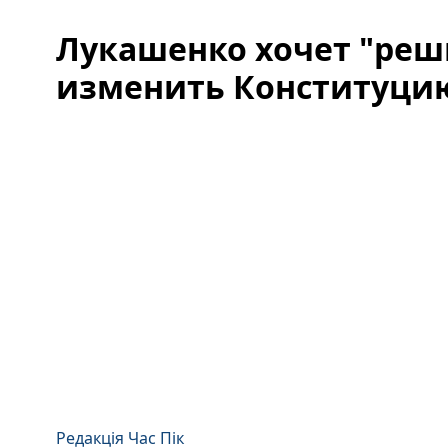
Лукашенко хочет "реш
изменить Конституци
Редакція Час Пік