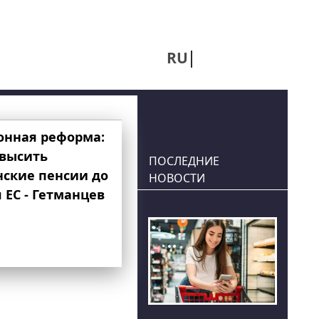
RU
UA
онная реформа:
овысить
ПОСЛЕДНИЕ
нские пенсии до
НОВОСТИ
 ЕС - Гетманцев