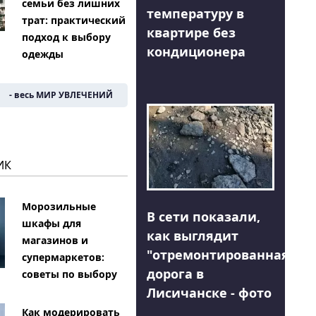
семьи без лишних
температуру в
трат: практический
квартире без
подход к выбору
кондиционера
одежды
- весь МИР УВЛЕЧЕНИЙ
ИК
Морозильные
В сети показали,
шкафы для
как выглядит
магазинов и
"отремонтированная"
супермаркетов:
дорога в
советы по выбору
Лисичанске - фото
Как модерировать