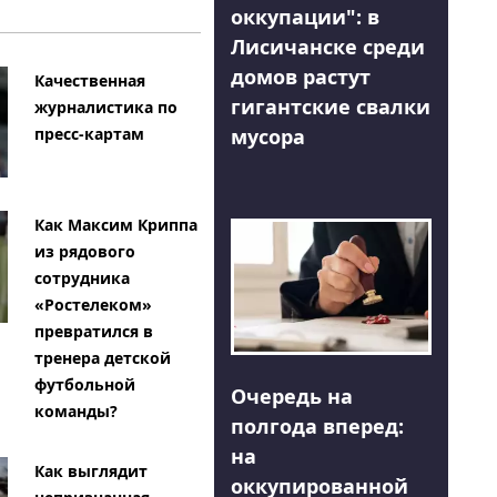
оккупации": в
Лисичанске среди
домов растут
Качественная
гигантские свалки
журналистика по
мусора
пресс-картам
Как Максим Криппа
из рядового
сотрудника
«Ростелеком»
превратился в
тренера детской
футбольной
Очередь на
команды?
полгода вперед:
на
Как выглядит
оккупированной