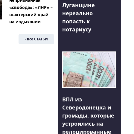
непризнанная
Луганщине
«свобода»: «ЛНР» –
нереально
шахтерский край
попасть к
на издыхании
нотариусу
- все СТАТЬИ
ВПЛ из
Северодонецка и
громады, которые
устроились на
релоцированные