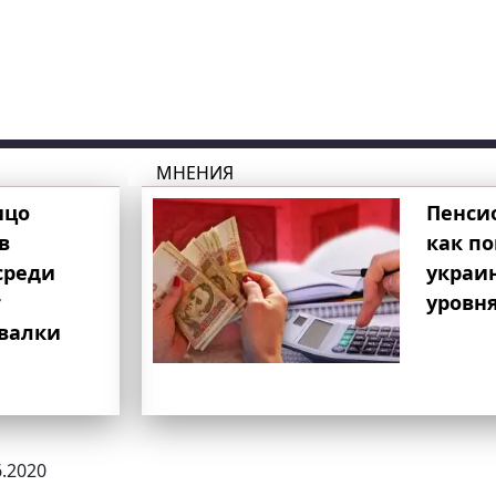
МНЕНИЯ
ицо
Пенси
в
как п
среди
украи
т
уровня
свалки
6.2020