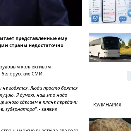
читает представленные ему
ции страны недостаточно
трудовым коллективом
а белорусские СМИ.
и не годятся. Люди просто боятся
уцию. Я думаю, нам это надо
е много сделаем в плане передачи
КУЛИНАРИЯ
в, губернатора"
, - заявил
страны можно внести за два года.