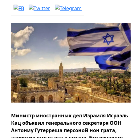
Министр иностранных дел Израиля Исраэль
Кац объявил генерального секретаря ООН
Антониу Гутерреша персоной нон грата,
запретив ему въезд в страну. Это решение