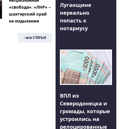
непризнанная
Луганщине
«свобода»: «ЛНР» –
нереально
шахтерский край
попасть к
на издыхании
нотариусу
- все СТАТЬИ
ВПЛ из
Северодонецка и
громады, которые
устроились на
релоцированные