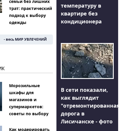
семьи без лишних
температуру в
трат: практический
квартире без
подход к выбору
кондиционера
одежды
- весь МИР УВЛЕЧЕНИЙ
ИК
Морозильные
В сети показали,
шкафы для
как выглядит
магазинов и
"отремонтированная"
супермаркетов:
дорога в
советы по выбору
Лисичанске - фото
Как модерировать