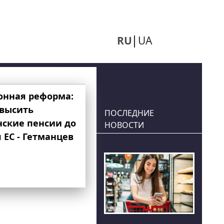
RU
UA
онная реформа:
овысить
ПОСЛЕДНИЕ
нские пенсии до
НОВОСТИ
 ЕС - Гетманцев