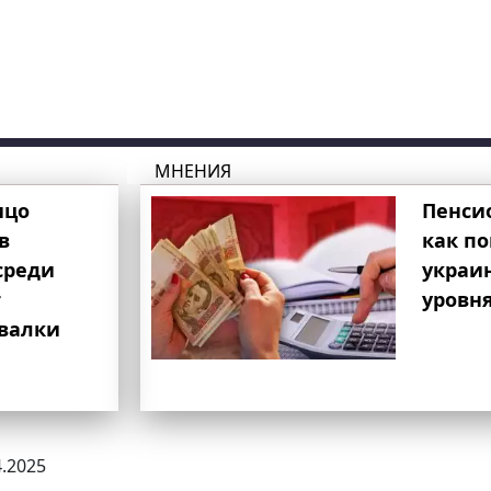
МНЕНИЯ
ицо
Пенси
в
как п
среди
украи
т
уровня
свалки
4.2025