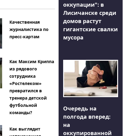
оккупации": в
Лисичанске среди
домов растут
Качественная
гигантские свалки
журналистика по
мусора
пресс-картам
Как Максим Криппа
из рядового
сотрудника
«Ростелеком»
превратился в
тренера детской
футбольной
Очередь на
команды?
полгода вперед:
на
Как выглядит
оккупированной