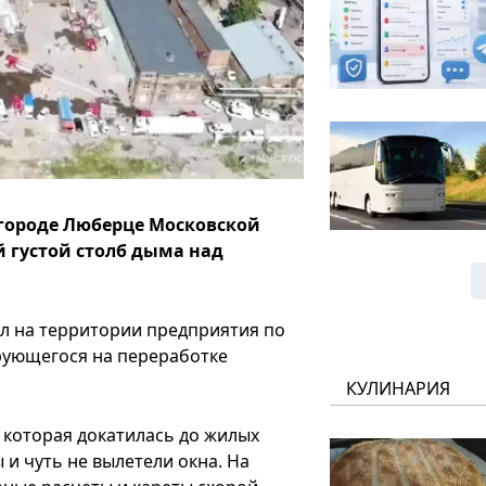
 городе Люберце Московской
 густой столб дыма над
л на территории предприятия по
рующегося на переработке
КУЛИНАРИЯ
которая докатилась до жилых
и чуть не вылетели окна. На