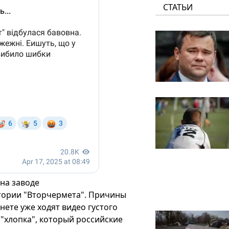
СТАТЬИ
на заводе
тории "Вторчермета". Причины
нете уже ходят видео густого
 "хлопка", который российские