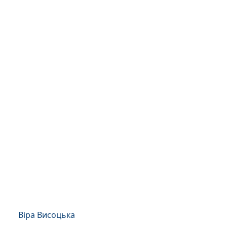
Віра Висоцька