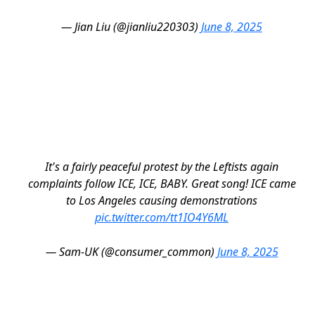
— Jian Liu (@jianliu220303)
June 8, 2025
It's a fairly peaceful protest by the Leftists again
complaints follow ICE, ICE, BABY. Great song! ICE came
to Los Angeles causing demonstrations
pic.twitter.com/tt1IO4Y6ML
— Sam-UK (@consumer_common)
June 8, 2025