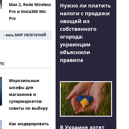
Max 2, Rode Wireless
Нужно ли платить
Pro и Insta360 Mic
налоги с продажи
Pro
овощей из
собственного
- весь МИР УВЛЕЧЕНИЙ
огорода:
украинцам
объяснили
правила
ИК
Морозильные
шкафы для
магазинов и
супермаркетов:
советы по выбору
Как модерировать
В Украине хотят