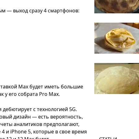
ым — выход сразу 4 смартфонов:
ставкой Max будет иметь большие
к у его собрата Pro Max.
 дебютирует с технологией 5G.
овый дизайн — есть вероятность,
отчеты аналитиков предполагают,
4 и iPhone 5, которые в свое время
e 12 и 12 Max будет