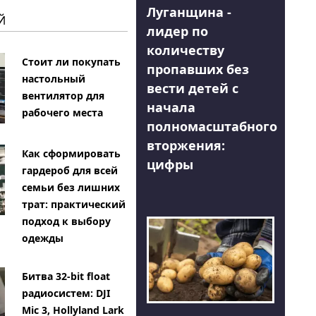
Луганщина -
Й
лидер по
количеству
Стоит ли покупать
пропавших без
настольный
вести детей с
вентилятор для
начала
рабочего места
полномасштабного
вторжения:
Как сформировать
цифры
гардероб для всей
семьи без лишних
трат: практический
подход к выбору
одежды
Битва 32-bit float
радиосистем: DJI
Mic 3, Hollyland Lark