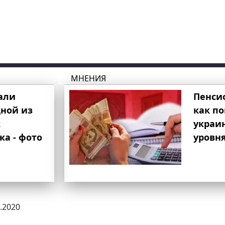
МНЕНИЯ
али
Пенси
ной из
как п
к
украи
ка - фото
уровня
7.2020