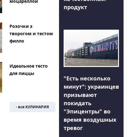
моцареллой
продукт
Розочки з
творогом и тестом
филло
Идеальное тесто
для пиццы
"Есть несколько
минут": украинцев
призывают
покидать
- вся КУЛИНАРИЯ
"Эпицентры" во
время воздушных
тревог