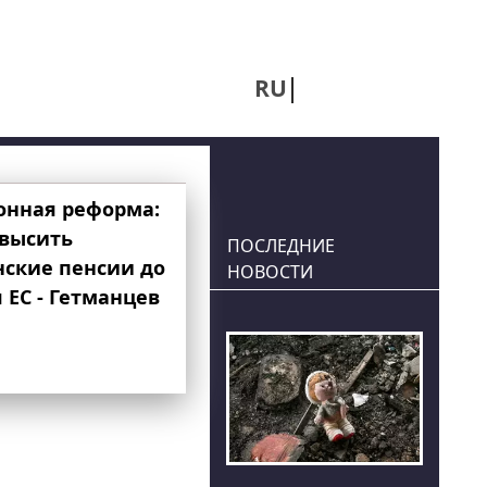
RU
UA
онная реформа:
овысить
ПОСЛЕДНИЕ
нские пенсии до
НОВОСТИ
 ЕС - Гетманцев