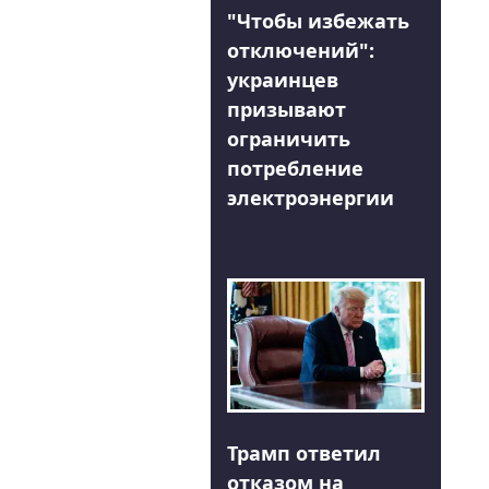
"Чтобы избежать
отключений":
украинцев
призывают
ограничить
потребление
электроэнергии
Трамп ответил
отказом на