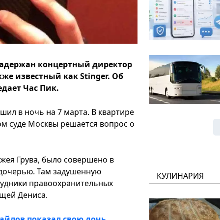
 задержан концертный директор
кже известный как Stinger. Об
едает Час Пик.
шил в ночь на 7 марта. В квартире
м суде Москвы решается вопрос о
жея Грува, было совершено в
 дочерью. Там задушенную
КУЛИНАРИЯ
рудники правоохранительных
ещей Дениса.
хайлов показал свою дочь