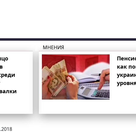
МНЕНИЯ
ицо
Пенси
в
как п
среди
украи
т
уровня
свалки
3.2018