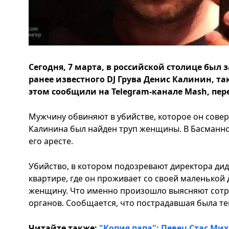
Сегодня, 7 марта, в российской столице был
ранее известного DJ Грува Денис Калинин, та
этом сообщили на Telegram-канале Mash, пер
Мужчину обвиняют в убийстве, которое он совер
Калинина был найден труп женщины. В Басманно
его аресте.
Убийство, в котором подозревают директора дид
квартире, где он проживает со своей маленькой
женщину. Что именно произошло выясняют сот
органов. Сообщается, что пострадавшая была т
Читайте также:
"Копия папа": Певец Стас Ми