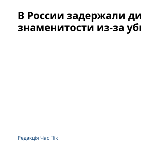
В России задержали д
знаменитости из-за у
Редакція Час Пік