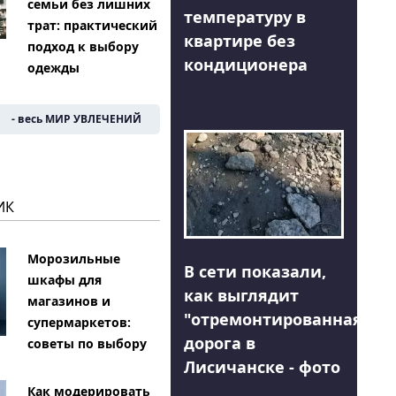
семьи без лишних
температуру в
трат: практический
квартире без
подход к выбору
кондиционера
одежды
- весь МИР УВЛЕЧЕНИЙ
ИК
Морозильные
В сети показали,
шкафы для
как выглядит
магазинов и
"отремонтированная"
супермаркетов:
дорога в
советы по выбору
Лисичанске - фото
Как модерировать