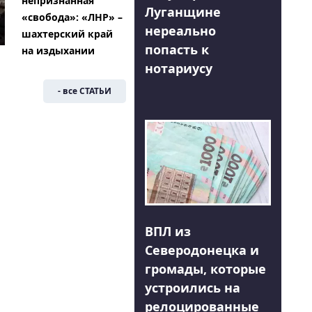
непризнанная
Луганщине
«свобода»: «ЛНР» –
нереально
шахтерский край
попасть к
на издыхании
нотариусу
- все СТАТЬИ
ВПЛ из
Северодонецка и
громады, которые
устроились на
релоцированные