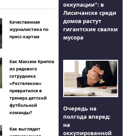
оккупации": в
Лисичанске среди
домов растут
Качественная
гигантские свалки
журналистика по
мусора
пресс-картам
Как Максим Криппа
из рядового
сотрудника
«Ростелеком»
превратился в
тренера детской
футбольной
Очередь на
команды?
полгода вперед:
на
Как выглядит
оккупированной