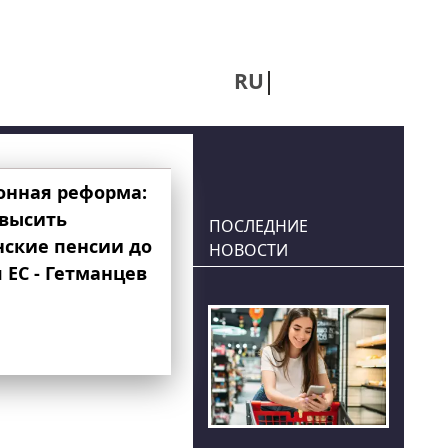
RU
UA
онная реформа:
овысить
ПОСЛЕДНИЕ
нские пенсии до
НОВОСТИ
 ЕС - Гетманцев