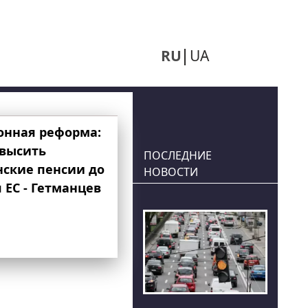
RU
UA
онная реформа:
овысить
ПОСЛЕДНИЕ
нские пенсии до
НОВОСТИ
 ЕС - Гетманцев