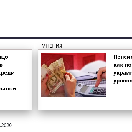
МНЕНИЯ
ицо
Пенси
в
как п
среди
украи
т
уровня
свалки
0.2020