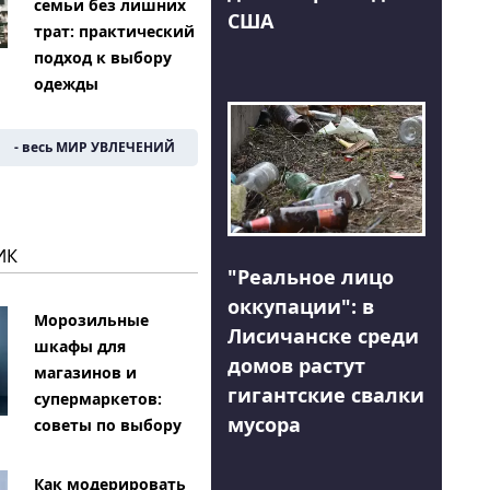
семьи без лишних
США
трат: практический
подход к выбору
одежды
- весь МИР УВЛЕЧЕНИЙ
ИК
"Реальное лицо
оккупации": в
Морозильные
Лисичанске среди
шкафы для
домов растут
магазинов и
гигантские свалки
супермаркетов:
мусора
советы по выбору
Как модерировать