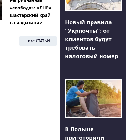
непризнанная
«свобода»: «ЛНР» –
шахтерский край
Новый правила
на издыхании
"Укрпочты": от
клиентов будут
- все СТАТЬИ
требовать
налоговый номер
В Польше
приготовили