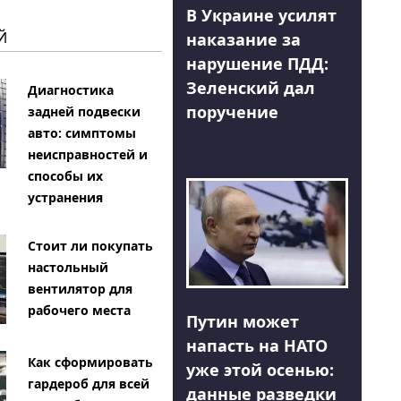
В Украине усилят
Й
наказание за
нарушение ПДД:
Зеленский дал
Диагностика
поручение
задней подвески
авто: симптомы
неисправностей и
способы их
устранения
Стоит ли покупать
настольный
вентилятор для
рабочего места
Путин может
напасть на НАТО
Как сформировать
уже этой осенью:
гардероб для всей
данные разведки