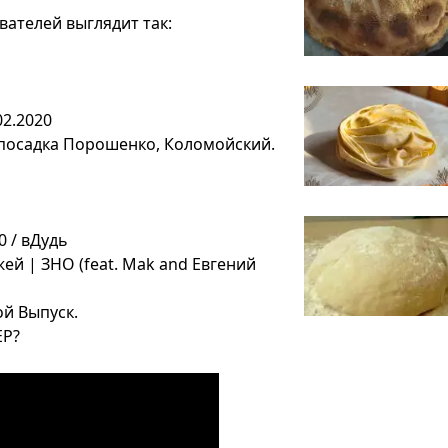
вателей выглядит так:
02.2020
, посадка Порошенко, Коломойский.
 / вДудь
ей | ЗНО (feat. Mak and Евгений
ой Выпуск.
ЕР?