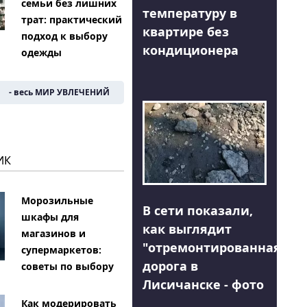
семьи без лишних
температуру в
трат: практический
квартире без
подход к выбору
кондиционера
одежды
- весь МИР УВЛЕЧЕНИЙ
ИК
Морозильные
В сети показали,
шкафы для
как выглядит
магазинов и
"отремонтированная"
супермаркетов:
дорога в
советы по выбору
Лисичанске - фото
Как модерировать