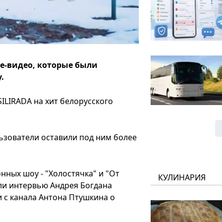
be-видео, которые были
.
ILIRADA на хит белорусского
ьзователи оставили под ним более
нных шоу - "Холостячка" и "От
КУЛИНАРИЯ
али интервью Андрея Богдана
и c канала Антона Птушкина о