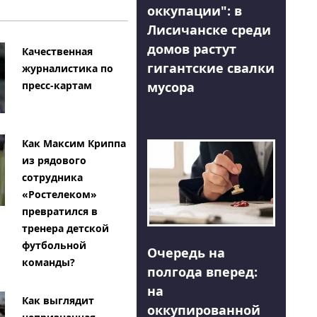
оккупации": в
Лисичанске среди
домов растут
Качественная
гигантские свалки
журналистика по
мусора
пресс-картам
Как Максим Криппа
из рядового
сотрудника
«Ростелеком»
превратился в
тренера детской
футбольной
Очередь на
команды?
полгода вперед:
на
Как выглядит
оккупированной