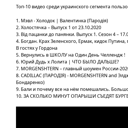
Топ-10 видео среди украинского сегмента пользо
1. Мэвл - Холодок | Валентинка (Пародія)
2. Холостячка – Выпуск 1 от 23.10.2020
3. Від пацанки до панянки. Выпуск 1. Сезон 4 – 17.
4. Богдан. Крах Зеленского, Ермак, кидок Путина
В гостях у Гордона
5. Вернулись в ШКОЛУ на Один День Челлендж !
6. Юрий Дудь х Лолита | ЧТО БЫЛО ДАЛЬШЕ?
7. MORGENSHTERN – главный шоумен России-2020
8. CADILLAC (ПАРОДІЯ) - MORGENSHTERN and Элдж
Бондаренко)
9. Бали и почему все на нём помешались. Больш
10. ЗА СКОЛЬКО МИНУТ ОПАРЫШИ СЪЕДЯТ БУРГ