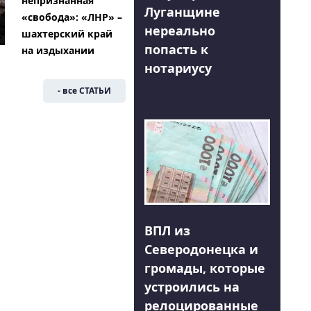
непризнанная
Луганщине
«свобода»: «ЛНР» –
нереально
шахтерский край
попасть к
на издыхании
нотариусу
- все СТАТЬИ
ВПЛ из
Северодонецка и
громады, которые
устроились на
релоцированные