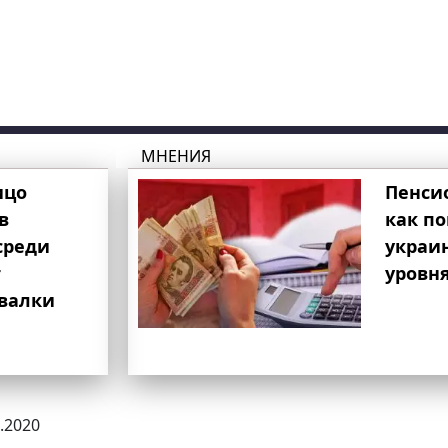
МНЕНИЯ
ицо
Пенси
в
как п
среди
украи
т
уровня
свалки
2.2020