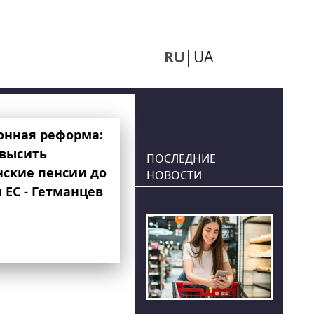
RU
UA
онная реформа:
овысить
ПОСЛЕДНИЕ
нские пенсии до
НОВОСТИ
 ЕС - Гетманцев