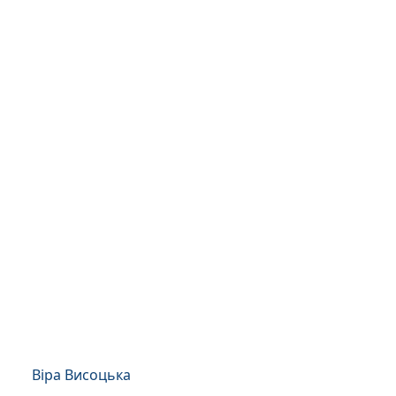
Віра Висоцька