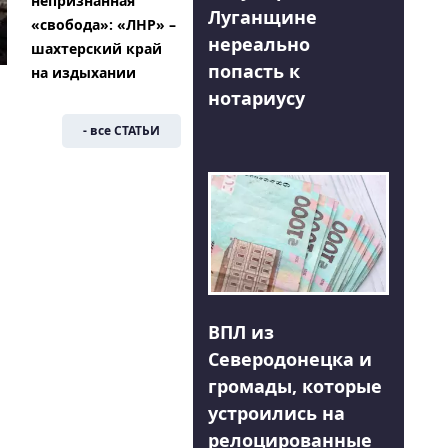
непризнанная
Луганщине
«свобода»: «ЛНР» –
нереально
шахтерский край
попасть к
на издыхании
нотариусу
- все СТАТЬИ
ВПЛ из
Северодонецка и
громады, которые
устроились на
релоцированные