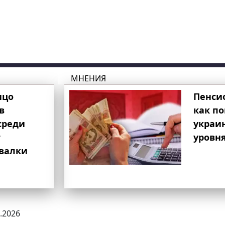
МНЕНИЯ
ицо
Пенси
в
как п
среди
украи
т
уровня
свалки
5.2026