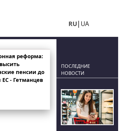
RU
UA
онная реформа:
овысить
ПОСЛЕДНИЕ
нские пенсии до
НОВОСТИ
 ЕС - Гетманцев