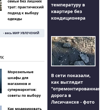
семьи без лишних
температуру в
трат: практический
квартире без
подход к выбору
кондиционера
одежды
- весь МИР УВЛЕЧЕНИЙ
ИК
Морозильные
В сети показали,
шкафы для
как выглядит
магазинов и
"отремонтированная"
супермаркетов:
дорога в
советы по выбору
Лисичанске - фото
Как модерировать