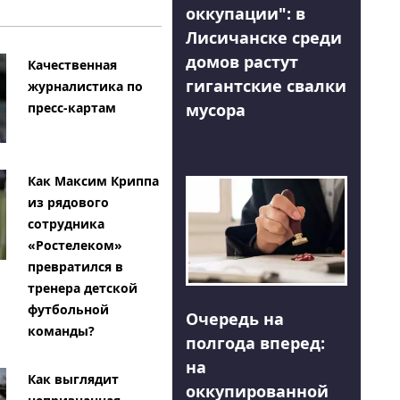
оккупации": в
Лисичанске среди
домов растут
Качественная
гигантские свалки
журналистика по
мусора
пресс-картам
Как Максим Криппа
из рядового
сотрудника
«Ростелеком»
превратился в
тренера детской
футбольной
Очередь на
команды?
полгода вперед:
на
Как выглядит
оккупированной