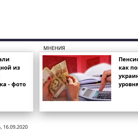
МНЕНИЯ
али
Пенси
ной из
как п
к
украи
ка - фото
уровня
, 16.09.2020