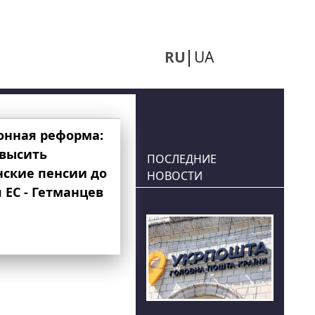
RU
UA
онная реформа:
овысить
ПОСЛЕДНИЕ
нские пенсии до
НОВОСТИ
 ЕС - Гетманцев