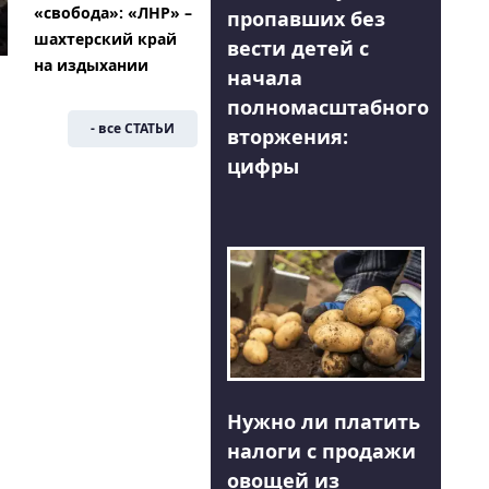
«свобода»: «ЛНР» –
пропавших без
шахтерский край
вести детей с
на издыхании
начала
полномасштабного
- все СТАТЬИ
вторжения:
цифры
Нужно ли платить
налоги с продажи
овощей из