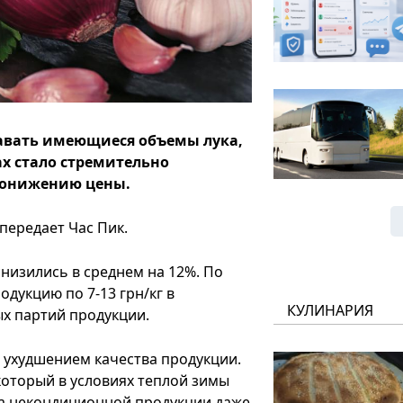
авать имеющиеся объемы лука,
ах стало стремительно
 понижению цены.
 передает Час Пик.
снизились в среднем на 12%. По
дукцию по 7-13 грн/кг в
КУЛИНАРИЯ
ых партий продукции.
 ухудшением качества продукции.
который в условиях теплой зимы
та некондиционной продукции даже