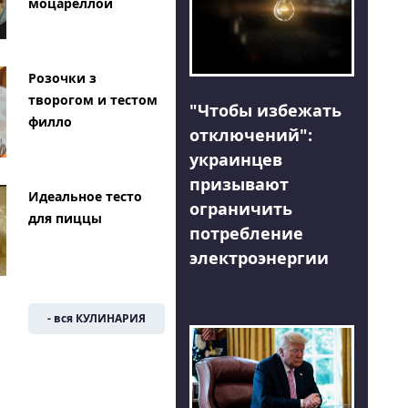
моцареллой
Розочки з
творогом и тестом
"Чтобы избежать
филло
отключений":
украинцев
призывают
Идеальное тесто
ограничить
для пиццы
потребление
электроэнергии
- вся КУЛИНАРИЯ