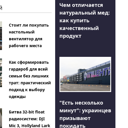
Чем отличается
Й
натуральный мед:
как купить
Стоит ли покупать
качественный
настольный
продукт
вентилятор для
рабочего места
Как сформировать
гардероб для всей
семьи без лишних
трат: практический
подход к выбору
одежды
"Есть несколько
минут": украинцев
Битва 32-bit float
призывают
радиосистем: DJI
покидать
Mic 3, Hollyland Lark