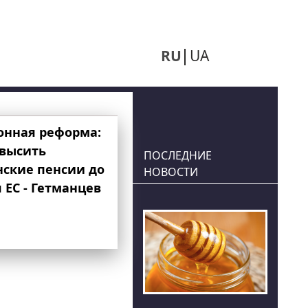
RU
UA
онная реформа:
овысить
ПОСЛЕДНИЕ
нские пенсии до
НОВОСТИ
 ЕС - Гетманцев