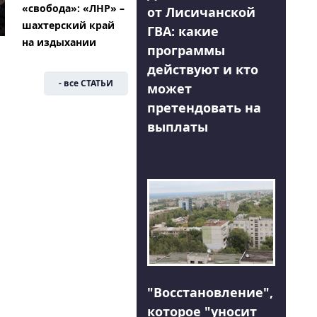
«свобода»: «ЛНР» –
от Лисичанской
шахтерский край
ГВА: какие
на издыхании
программы
действуют и кто
- все СТАТЬИ
может
претендовать на
выплаты
"Восстановление",
которое "уносит