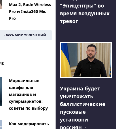
Max 2, Rode Wireless
"Эпицентры" во
Pro и Insta360 Mic
время воздушных
Pro
тревог
- весь МИР УВЛЕЧЕНИЙ
ИК
Морозильные
шкафы для
Украина будет
магазинов и
уничтожать
супермаркетов:
баллистические
советы по выбору
пусковые
установки
Как модерировать
россиян, -