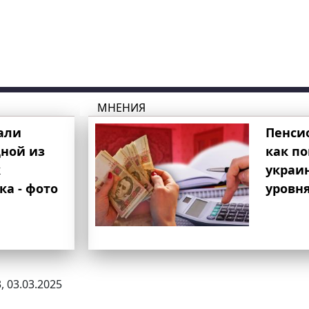
МНЕНИЯ
али
Пенси
ной из
как п
к
украи
ка - фото
уровня
, 03.03.2025