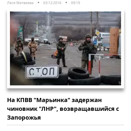
Леся Матвеева
03:12:2016
09:19
На КПВВ "Марьинка" задержан
чиновник "ЛНР", возвращавшийся с
Запорожья