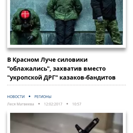
В Красном Луче силовики
"облажались", захватив вместо
"укропской ДРГ" казаков-бандитов
НОВОСТИ
РЕГИОНЫ
Леся Матвеева
12:02:2017
10:57