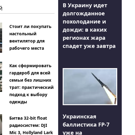
В Украину идет
Й
долгожданное
похолодание и
Стоит ли покупать
дожди: в каких
настольный
регионах жара
вентилятор для
спадет уже завтра
рабочего места
Как сформировать
гардероб для всей
семьи без лишних
трат: практический
подход к выбору
одежды
Украинская
Битва 32-bit float
баллистика FP-7
радиосистем: DJI
уже на
Mic 3, Hollyland Lark