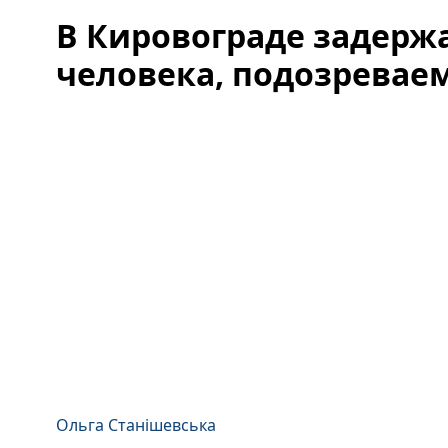
В Кировограде задерж
человека, подозреваем
Ольга Станішевська