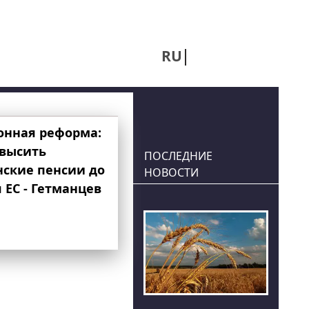
RU
UA
онная реформа:
овысить
ПОСЛЕДНИЕ
нские пенсии до
НОВОСТИ
 ЕС - Гетманцев