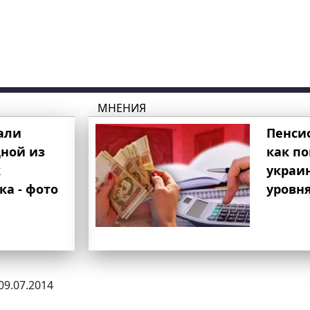
МНЕНИЯ
али
Пенси
ной из
как п
к
украи
ка - фото
уровня
 09.07.2014