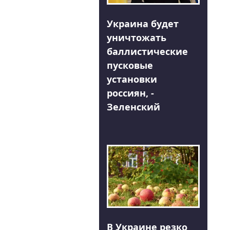
Украина будет
уничтожать
баллистические
пусковые
установки
россиян, -
Зеленский
В Украине резко