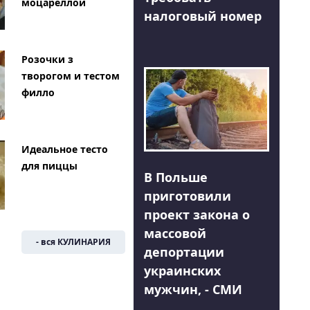
моцареллой
налоговый номер
Розочки з
творогом и тестом
филло
Идеальное тесто
для пиццы
В Польше
приготовили
проект закона о
массовой
- вся КУЛИНАРИЯ
депортации
украинских
мужчин, - СМИ