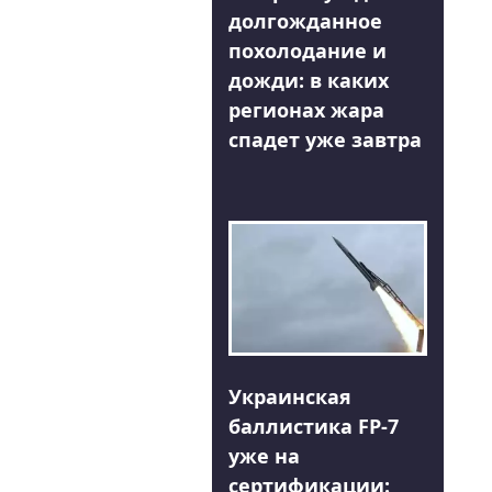
долгожданное
похолодание и
дожди: в каких
регионах жара
спадет уже завтра
Украинская
баллистика FP-7
уже на
сертификации: