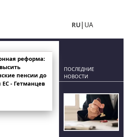
RU
UA
онная реформа:
овысить
ПОСЛЕДНИЕ
нские пенсии до
НОВОСТИ
 ЕС - Гетманцев