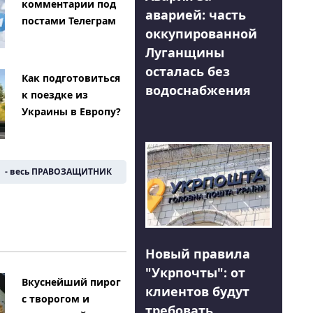
комментарии под
аварией: часть
постами Телеграм
оккупированной
Луганщины
осталась без
Как подготовиться
водоснабжения
к поездке из
Украины в Европу?
- весь ПРАВОЗАЩИТНИК
Новый правила
"Укрпочты": от
Вкуснейший пирог
клиентов будут
с творогом и
требовать