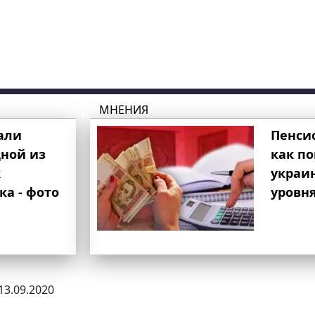
МНЕНИЯ
али
Пенси
ной из
как п
к
украи
ка - фото
уровня
 13.09.2020