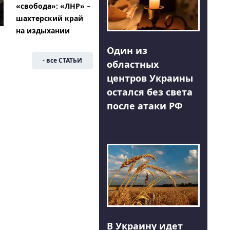
«свобода»: «ЛНР» –
шахтерский край
на издыхании
Один из
- все СТАТЬИ
областных
центров Украины
остался без света
после атаки РФ
В Украину идет