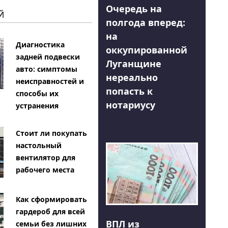
Очередь на
Й
полгода вперед:
на
Диагностика
оккупированной
задней подвески
Луганщине
авто: симптомы
нереально
неисправностей и
попасть к
способы их
нотариусу
устранения
Стоит ли покупать
настольный
вентилятор для
рабочего места
Как сформировать
гардероб для всей
ВПЛ из
семьи без лишних