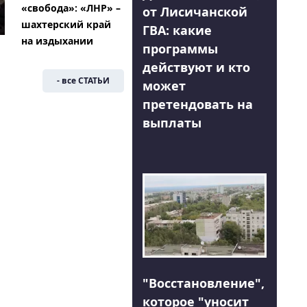
«свобода»: «ЛНР» –
от Лисичанской
шахтерский край
ГВА: какие
на издыхании
программы
действуют и кто
- все СТАТЬИ
может
претендовать на
выплаты
"Восстановление",
которое "уносит