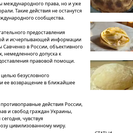
ы международного права, но и уже
али. Такие действия не останутся
международного сообщества.
агательного предоставления
ной и исчерпывающей информации
ы Савченко в России, объективного
х, немедленного допуска к
едоставления правовой помощи.
 целью безусловного
 и ее возвращение в ближайшее
противоправные действия России,
ав и свобод граждан Украины,
 сегодня, чувствуя
розу цивилизованному миру.