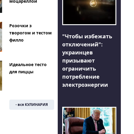
моцареллой
Розочки з
творогом и тестом
"Чтобы избежать
филло
отключений":
украинцев
призывают
Идеальное тесто
ограничить
для пиццы
потребление
электроэнергии
- вся КУЛИНАРИЯ