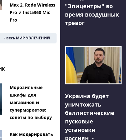
Max 2, Rode Wireless
"Эпицентры" во
Pro и Insta360 Mic
время воздушных
Pro
тревог
- весь МИР УВЛЕЧЕНИЙ
ИК
Морозильные
шкафы для
Украина будет
магазинов и
уничтожать
супермаркетов:
баллистические
советы по выбору
пусковые
установки
Как модерировать
россиян, -