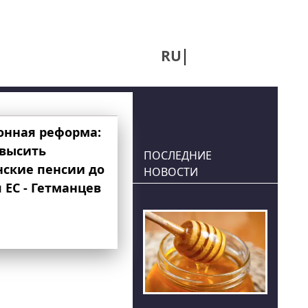
RU
UA
онная реформа:
овысить
ПОСЛЕДНИЕ
нские пенсии до
НОВОСТИ
 ЕС - Гетманцев