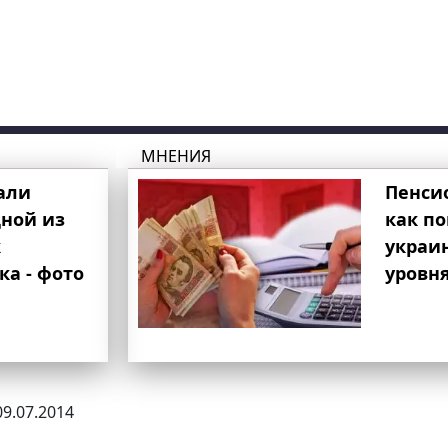
МНЕНИЯ
али
Пенси
ной из
как п
к
украи
ка - фото
уровня
09.07.2014