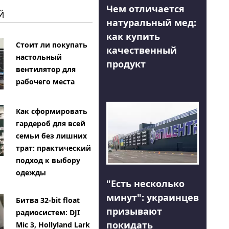
Чем отличается
Й
натуральный мед:
как купить
Стоит ли покупать
качественный
настольный
продукт
вентилятор для
рабочего места
Как сформировать
гардероб для всей
семьи без лишних
трат: практический
подход к выбору
одежды
"Есть несколько
минут": украинцев
Битва 32-bit float
призывают
радиосистем: DJI
покидать
Mic 3, Hollyland Lark