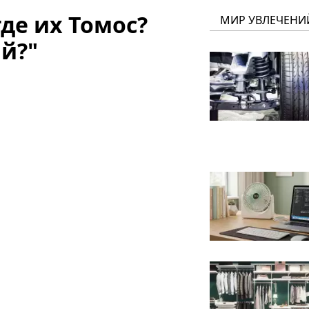
где их Томос?
МИР УВЛЕЧЕНИ
й?"