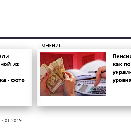
МНЕНИЯ
али
Пенси
ной из
как п
к
украи
ка - фото
уровня
13.01.2019