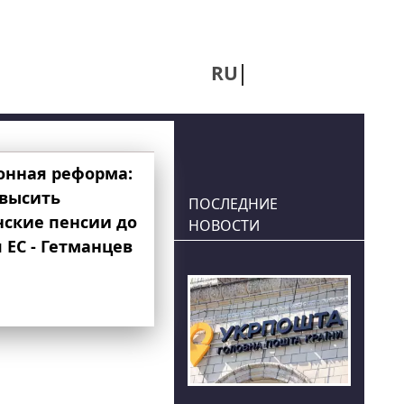
RU
UA
онная реформа:
овысить
ПОСЛЕДНИЕ
нские пенсии до
НОВОСТИ
 ЕС - Гетманцев