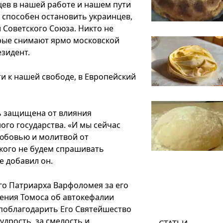
цев в нашей работе и нашем пути
е способен остановить украинцев,
 Советского Союза. Никто не
орые снимают ярмо московской
езидент.
ти к нашей свободе, в Европейский
ь защищена от влияния
ого государства. «И мы сейчас
юбовью и молитвой от
 кого не будем спрашивать
е добавил он.
о Патриарха Варфоломея за его
ления Томоса об автокефалии
 поблагодарить Его Святейшество
удрость, за смелость и