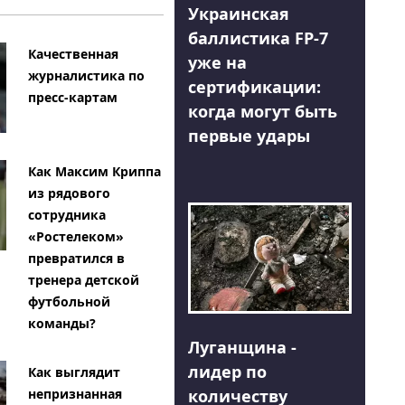
Украинская
баллистика FP-7
Качественная
уже на
журналистика по
сертификации:
пресс-картам
когда могут быть
первые удары
Как Максим Криппа
из рядового
сотрудника
«Ростелеком»
превратился в
тренера детской
футбольной
команды?
Луганщина -
лидер по
Как выглядит
количеству
непризнанная