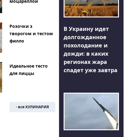
моцареллой
Розочки з
В Украину идет
творогом и тестом
долгожданное
филло
похолодание и
дожди: в каких
регионах жара
Идеальное тесто
спадет уже завтра
для пиццы
- вся КУЛИНАРИЯ