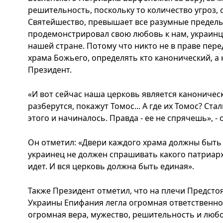
решительность, поскольку то количество угроз, 
Святейшество, превышает все разумные пределы.
продемонстрировал свою любовь к нам, украинца
нашей стране. Потому что никто не в праве пер
храма Божьего, определять кто канонический, а к
Президент.
«И вот сейчас наша церковь является каноническ
разберутся, покажут Томос... А где их Томос? Ст
этого и начиналось. Правда - ее не спрячешь», - 
Он отметил: «Двери каждого храма должны быть
украинец не должен спрашивать какого патриарха
идет. И вся церковь должна быть единая».
Также Президент отметил, что на плечи Предст
Украины Епифания легла огромная ответственнос
огромная вера, мужество, решительность и любо