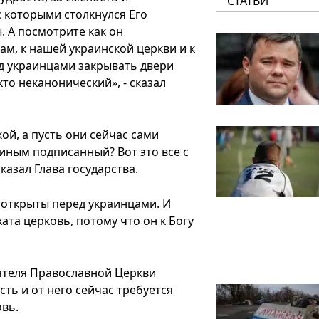
СТАТЬИ
с которыми столкнулся Его
 А посмотрите как он
м, к нашей украинской церкви и к
ед украинцами закрывать двери
то неканонический», - сказал
ой, а пусть они сейчас сами
алиным подписанный? Вот это все с
сказал Глава государства.
 открыты перед украинцами. И
та церковь, потому что он к Богу
оятеля Православной Церкви
ть и от него сейчас требуется
вь.