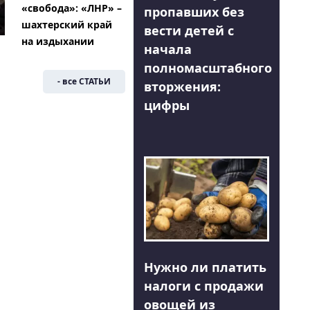
«свобода»: «ЛНР» –
пропавших без
шахтерский край
вести детей с
на издыхании
начала
полномасштабного
- все СТАТЬИ
вторжения:
цифры
Нужно ли платить
налоги с продажи
овощей из