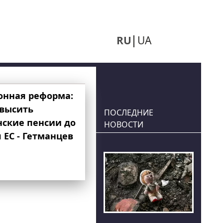
RU
UA
онная реформа:
овысить
ПОСЛЕДНИЕ
нские пенсии до
НОВОСТИ
 ЕС - Гетманцев