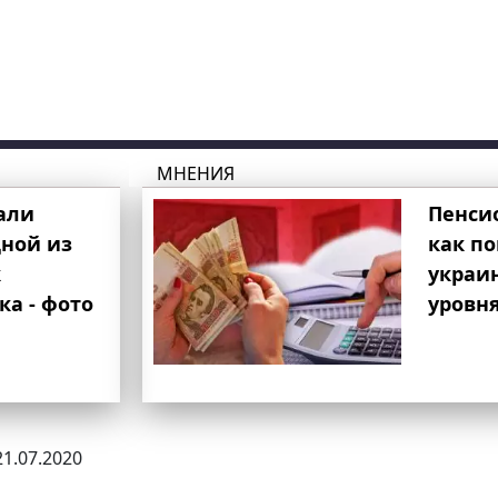
МНЕНИЯ
али
Пенси
ной из
как п
к
украи
ка - фото
уровня
21.07.2020