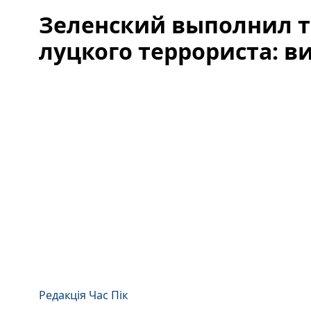
Зеленский выполнил 
луцкого террориста: в
Редакція Час Пік