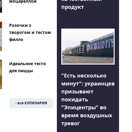
моцареллой
продукт
Розочки з
творогом и тестом
филло
Идеальное тесто
для пиццы
"Есть несколько
минут": украинцев
призывают
покидать
- вся КУЛИНАРИЯ
"Эпицентры" во
время воздушных
тревог