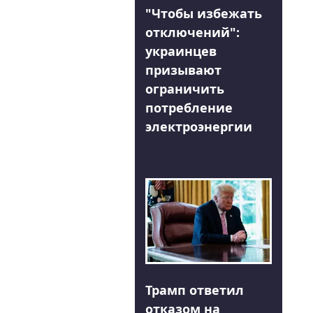
"Чтобы избежать
отключений":
украинцев
призывают
ограничить
потребление
электроэнергии
Трамп ответил
отказом на