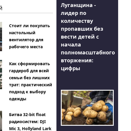
Луганщина -
Й
лидер по
количеству
Стоит ли покупать
пропавших без
настольный
вести детей с
вентилятор для
начала
рабочего места
полномасштабного
вторжения:
Как сформировать
цифры
гардероб для всей
семьи без лишних
трат: практический
подход к выбору
одежды
Битва 32-bit float
радиосистем: DJI
Mic 3, Hollyland Lark