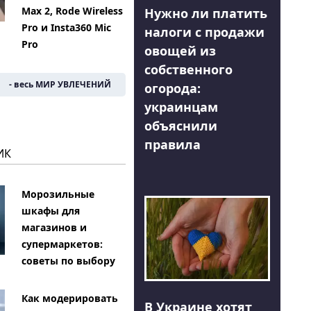
Max 2, Rode Wireless
Нужно ли платить
Pro и Insta360 Mic
налоги с продажи
Pro
овощей из
собственного
- весь МИР УВЛЕЧЕНИЙ
огорода:
украинцам
объяснили
правила
ИК
Морозильные
шкафы для
магазинов и
супермаркетов:
советы по выбору
Как модерировать
В Украине хотят